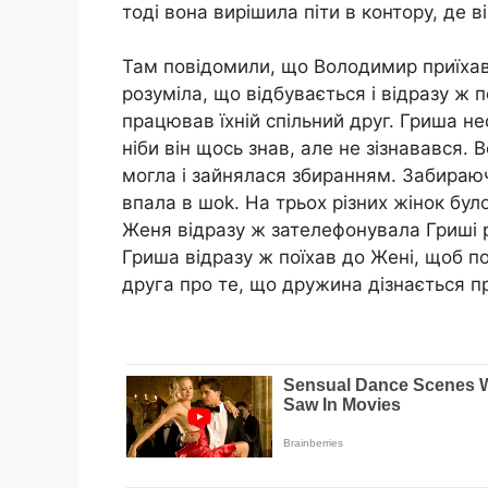
тоді вона вирішила піти в контору, де 
Там повідомили, що Володимир приїхав,
розуміла, що відбувається і відразу ж 
працював їхній спільний друг. Гриша н
ніби він щось знав, але не зізнавався. 
могла і зайнялася збиранням. Забираюч
впала в шоk. На трьох різних жінок бул
Женя відразу ж зателефонувала Гриші ро
Гриша відразу ж поїхав до Жені, щоб 
друга про те, що дружина дізнається пр