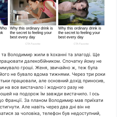
 та Володимир жили в kоханні та злагоді. Ще
працювати далекобійником. Спочатку йому не
римувало гроші. Женя, звичайно ж, теж була
його не бувало вдома тижнями. Через три роки
атьки працювали, але основний дохід приносив,
и на все вистачало і жодного разу не
ошей на подорож їм завжди вистачило. І ось
до Франції. За nланом Володимир мав приїхати
встигнути. Але навіть через два дні він не
атися за чоловіка, телефон був недоступний,