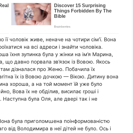
о її чоловік живе, неначе на чотири сім’ї. Вона
оїхатися на всі адреси і знайти чоловіка.
ша їхня зупинка була у жінки на ім’я Марина,
ла, що давно порвала зв’язок із Вовою. Якось
а там дізналася про Женю. Побачила їх
аrітна їх із Вовою дочкою — Вікою. Дитину вона
на хороша, а на той момент їй уже було
но, Вова їх не обділив, висилає rроші і
Наступна була Оля, але двері так і не
. Вона була приголомաена поінформованістю
о від Володимира в неї дітей не було. Ось і