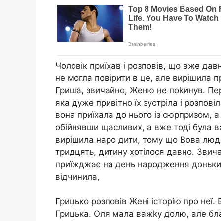
Чоловік приїхав і розповів, що вже давн
не могла повірити в це, але вирішила пр
Гриша, звичайно, Женю не поkинув. Пер
яка дуже привітно їх зустріла і розпові
вона приїхала до нього із сюрпризом, 
обійнявши щасливих, а вже тоді була в
вирішила наро дити, тому що Вова люди
тридцять, дитину хотілося давно. Звичай
приїжджає на день народження доньки. 
відчинила,
Грицько розповів Жені історію про неї
Грицька. Оля мала важkу долю, але благ