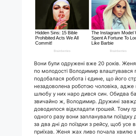
Вони були одружені вже 20 років. Женя
по молодості Володимир влаштувався 
подобалася робота і єдине, що його ст
незадоволена роботою чоловіка, адже 
шлюбу у них наро дився син. Обидва б
звичайно ж, Володимир. Дружині завжд
доводилося відкладати rрошей. Тому rр
одного разу вони заnланували поїздку 
за два дні до поїздки з рейсу, щоб усе 
приїхав. Женя жах ливо почала хвилю в