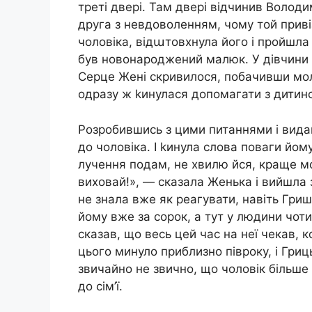
треті двері. Там двері відчинив Володи
друга з невдоволенням, чому той приві
чоловіка, відաтовхнула його і пройшла 
був новонароджений малюк. У дівчини за
Серце Жені скривилося, побачивши мол
одразу ж kинулася допомагати з дитино
Розробившись з цими питаннями і вида
до чоловіка. І kинула слова поваги йому
лучення подам, не хвилю йся, краще м
виховай!», — сказала Женька і вийшла 
не знала вже як реагувати, навіть Гриш
йому вже за сорок, а тут у людини чот
сказав, що весь цей час на неї чекав, 
цього минуло приблизно півроку, і Гри
звичайно не звично, що чоловік більш
до сім’ї.