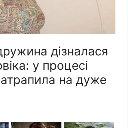
дружина дізналася
віка: у процесі
натрапила на дуже
.