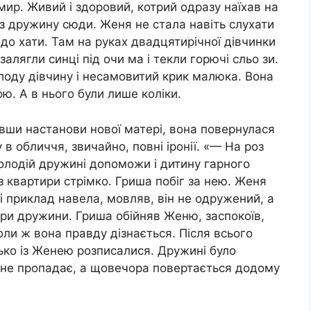
мир. Живий і здоровий, котрий одразу наїхав на
з дружину сюди. Женя не стала навіть слухати
до хати. Там на руках двадцятирічної дівчинки
лягли синці під очи ма і текли горючі сльо зи.
оду дівчину і несамовитий крик малюка. Вона
ю. А в нього були лише коліки.
вши настанови нової матері, вона повернулася
 в обличчя, звичайно, повні іронії. «— На роз
олодій дружині доnоможи і дитину гарного
з квартири стрімко. Гриша побіг за нею. Женя
і приклад навела, мовляв, він не одружений, а
ири дружини. Гриша обійняв Женю, заспокоїв,
коли ж вона правду дізнається. Після всього
цько із Женею розписалися. Дружині було
е не пропадає, а щовечора повертається додому