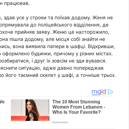
він працював.
 здав усе у строки та поїхав додому. Женя не
попрямувала до поліцейського відділення, де
еохоче прийняв заяву. Женю це насторожило,
Вона пішла додому, але місця собі знайти не
ись, вона виявила папери в шафці. Відкривши,
о оформлено будинки, причому у різних містах.
збиратися, і друг їх зовсім не зди вувався.
пояснити ситуацію, адже давно попереджав
о його таємний скелет у шафі, а точніше трьох.