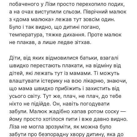
побаченого у Лізи просто перехопило подих,
а на очах виступили сльози. Піврічний малюк
з «дома малюка» лежав тут зовсім один.
Було і так видно, що дитині погано,
температура, тяжке дихання. Проте малюк
не плакав, а лише ледве зітхав.
Діти, від яких відмовилися батьки, взагалі
швидко перестають плакати, на відміну від
дітей, які лежать тут із мамами. Ті можуть
влаштувати істерику на всю лікарню, знаючи,
що мама швидко прибіжить і захистить від
усього світу. Тут же, плач, не плач, до тебе
ніхто не підійде. Он, навіть погодувати
забули. Малюк жадібно хапав ротом соску —
йому просто хотілося пити і вже давно видно.
Ліза не могла зрозуміти, як можна було
забути про безпорадну хвору дитину, яка до