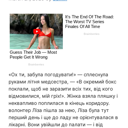
«Ох ти, забула погодувати!» — сплеснула
руками літня медсестра, — «В окремий бокс
поклали, щоб не заразити всіх тих, від кого
відмовилися, мій гріх!». Жінка взяла пляшку і
неквапливо поплилася в кінець коридору.
волонтер Ліза пішла за нею, Ліза була тут
перший день і ще до ладу не орієнтувалася в
лікарні. Вони увійшли до палати — і від