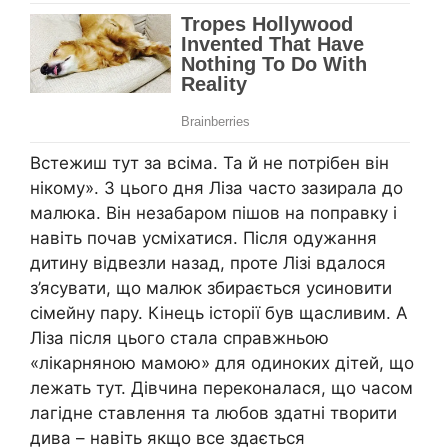
Встежиш тут за всіма. Та й не потрібен він
нікому». З цього дня Ліза часто зазирала до
малюка. Він незабаром пішов на поправку і
навіть почав усміхатися. Після одужання
дитину відвезли назад, проте Лізі вдалося
з’ясувати, що малюк збирається усиновити
сімейну пару. Кінець історії був щасливим. А
Ліза після цього стала справжньою
«лікарняною мамою» для одиноких дітей, що
лежать тут. Дівчина переконалася, що часом
лагідне ставлення та любов здатні творити
дива – навіть якщо все здається