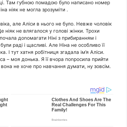
тці. Там губною помадою було написано номер
іна ніяк не могла зрозуміти .
віка, але Аліси в нього не було. Невже чоловік
Це ніяк не влягалося у голові жінки. Трохи
 почала доnомагати Ніні з прибиранням і
були раді і щасливі. Але Ніна не особливо її
а. І тут хатня робітниця згадала ім’я Аліси.
іса – моя донька. Я її вчора поnросила прийти
а вона не хоче про навчання думати, ну зовсім.