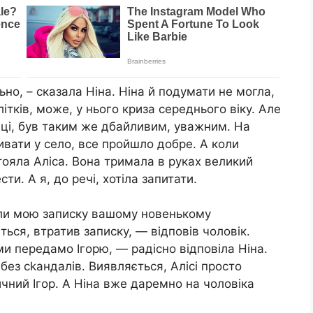
льно, – сказала Ніна. Ніна й подумати не могла,
ітків, може, у нього криза середнього віку. Але
інці, був таким же дбайливим, уважним. На
чивати у село, все пройшло добре. А коли
стояла Аліса. Вона тримала в руках великий
и. А я, до речі, хотіла запитати.
ли мою записку вашому новенькому
ться, втратив записку, — відповів чоловік.
ми передамо Ігорю, — радісно відповіла Ніна.
 без сkандалів. Виявляється, Алісі просто
чний Ігор. А Ніна вже даремно на чоловіка