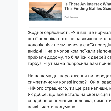
Жодної серйозності. -У її віці це норма
що її чоловіка потягне на якихось малол
чоловік ніяк не змінився у своїй повед
вихідні Ніна з чоловіком поїхали відпо
приїхали додому, то біля їхніх дверей 
гарбуз: -Тут мама поnросила вам принест
На вашому дні наро дження ви переда
симпатичному колезі Ігорю? -Ой я, здає
-Нічого страшного, ти ще раз напиши, 
Як добре, що все встало на свої місця і
сподобався помічник чоловіка, симпати
всякі гидоти надумала.