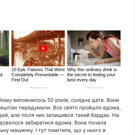
йому виповнилось 50 років, солідна дата. Вони
 зрештою передумали. Все свято пройшло вдома,
ей, але після них залишився такий баpдак. На
ні довелося забиратися вдома. Вона почала
ьну машинку. І тут помітила, що у нього в