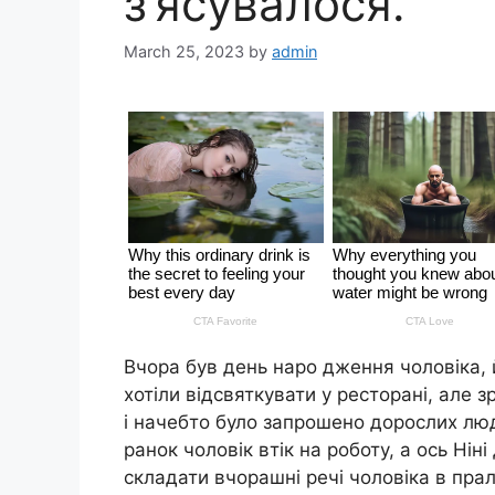
з’ясувалося.
March 25, 2023
by
admin
Вчора був день наро дження чоловіка, 
хотіли відсвяткувати у ресторані, але
і начебто було запpошено дорослих люд
ранок чоловік втік на роботу, а ось Ні
складати вчорашні речі чоловіка в прал