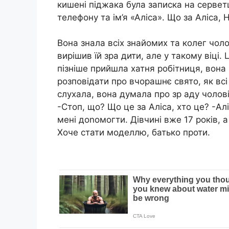
кишені піджака була записка на серве
телефону та ім’я «Аліса». Що за Аліса, Н
Вона знала всіх знайомих та колег чоло
вирішив їй зра дити, але у такому віці. 
пізніше прийшла хатня робітниця, вона
розповідати про вчорашнє свято, як всі 
слухала, вона думала про зр аду чоловік
-Стоп, що? Що це за Аліса, хто це? -Ал
мені доnомогти. Дівчині вже 17 років, 
Хоче стати моделлю, батько проти.