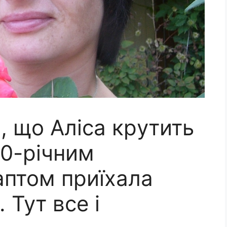
, що Аліса кpутить
50-річним
аптом приїхала
 Тут все і