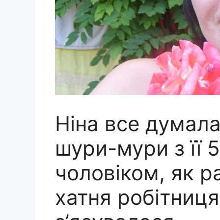
Ніна все думала
шури-мури з її 
чоловіком, як р
хатня робітниця.