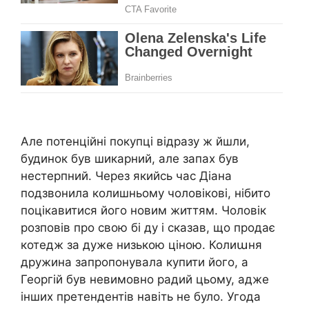
Але потенційні покупці відразу ж йшли,
будинок був шикарний, але запах був
нестерпний. Через якийсь час Діана
подзвонила колишньому чоловікові, нібито
поцікавитися його новим життям. Чоловік
розповів про свою бі ду і сказав, що продає
котедж за дуже низькою ціною. Колиաня
дружина запропонувала купити його, а
Георгій був невимовно радий цьому, адже
інших претендентів навіть не було. Угода