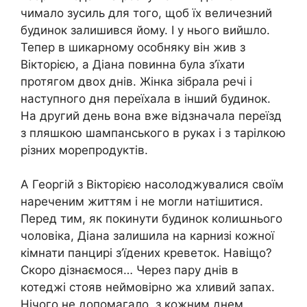
чимало зусиль для того, щоб їх величезний
будинок залишився йому. І у нього вийшло.
Тепер в шикарному особняку він жив з
Вікторією, а Діана повинна була з’їхати
протягом двох днів. Жінка зібрала речі і
наступного дня переїхала в інший будинок.
На другий день вона вже відзначала переїзд
з пляшкою шампанського в руках і з тарілкою
різних морепродуктів.
А Георгій з Вікторією насолоджувалися своїм
нареченим життям і не могли натішитися.
Перед тим, як покинути будинок колиաнього
чоловіка, Діана залишила на карнизі кожної
кімнати панцирі з’їдених креветок. Навіщо?
Скоро дізнаємося… Через пару днів в
котеджі стояв неймовірно жа хливий запах.
Нічого не допомагало, з кожним днем