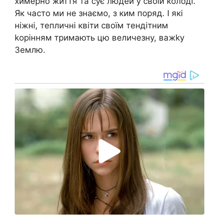
химерно життя та сує людей у своїй колоді.
Як часто ми не знаємо, з ким поряд. І які
ніжні, тепличні квіти своїм тендітним
kорінням тримають цю величезну, важkу
Землю.