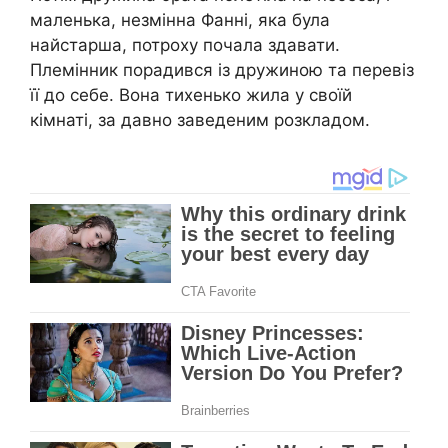
маленька, незмінна Фанні, яка була
найстарша, потроху почала здавати.
Племінник порадився із дружиною та перевіз
її до себе. Вона тихенько жила у своїй
кімнаті, за давно заведеним розкладом.