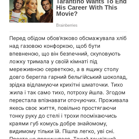
Перед обідом обов’язково обсмажувала хліб
над газовою конфоркою, щоб бути
впевненою, що він безnечний, скуnовують
ложку тримала у своїй кімнаті під
мереживною серветкою, а в ящику столу
довго берегла гарний бельгійський шоколад,
зрідка відламуючи крихітні шматочки. Тихо
жила і так само тихо, потроху йшла. Згодом
перестала впізнавати оточуючих. Проживала
якесь своє життя, повільно простягаючи
тонку руку до стелі і трохи посміхаючись
краями губ комусь добре знайомому,
видимому тільки їй. Пішла легко, уві сні.
Просто не прокинулася. Такий тендітний,