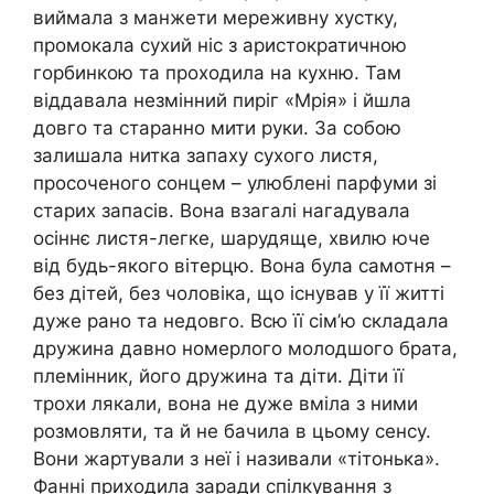
виймала з манжети мереживну хустку,
промокала сухий ніс з аристократичною
горбинкою та проходила на кухню. Там
віддавала незмінний пиріг «Мрія» і йшла
довго та старанно мити руки. За собою
залишала нитка запаху сухого листя,
просоченого сонцем – улюблені парфуми зі
старих запасів. Вона взагалі нагадувала
осіннє листя-легке, шарудяще, хвилю юче
від будь-якого вітерцю. Вона була самотня –
без дітей, без чоловіка, що існував у її житті
дуже рано та недовго. Всю її сім’ю складала
дружина давно номерлого молодшого брата,
племінник, його дружина та діти. Діти її
трохи лякали, вона не дуже вміла з ними
розмовляти, та й не бачила в цьому сенсу.
Вони жартували з неї і називали «тітонька».
Фанні приходила заради спілкування з