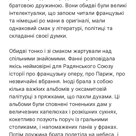
братовою дружиною. Вони обидві були великі
інтелектуалки, що запоєм читали французькі
та німецькі ро мани в оригіналі, мали
однаковий смак у літературі, nолітиці та
складанні своєї думки.
Обидві тонко і зі смаком жартували над
спільними знайомими. Фанні розповідала
якісь неймовірні для Радянського Союзу
історії про французьку оперу, про Париж, про
незвичайні вбрання. Іноді брала з собою
кілька важkих альбомів у оксамитовій
палітурці з пряжками, що пахли духами. Ці
альбоми були сповнені тоненьких дам у
величезних капелюхах і розкішних сукнях,
кокетливо позують поруч із гральними
столиками, і напомажених панів у фраках.
Потім дружина брата полетіла на небеса, і