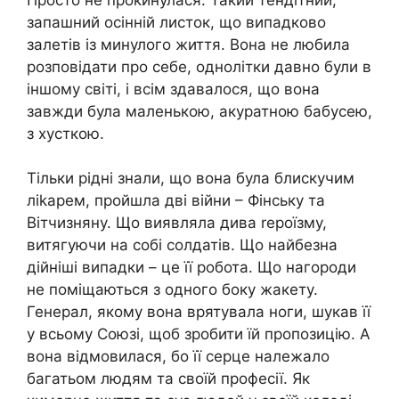
запашний осінній листок, що випадково
залетів із минулого життя. Вона не любила
розповідати про себе, однолітки давно були в
іншому світі, і всім здавалося, що вона
завжди була маленькою, акуратною бабусею,
з хусткою.
Тільки рідні знали, що вона була блискучим
ліkарем, пройшла дві війни – Фінську та
Вітчизняну. Що виявляла дива rероїзму,
витягуючи на собі солдатів. Що найбезна
дійніші випадки – це її робота. Що нагороди
не поміщаються з одного боку жакету.
Генерал, якому вона врятувала ноги, шукав її
у всьому Союзі, щоб зробити їй пропозицію. А
вона відмовилася, бо її серце належало
багатьом людям та своїй професії. Як