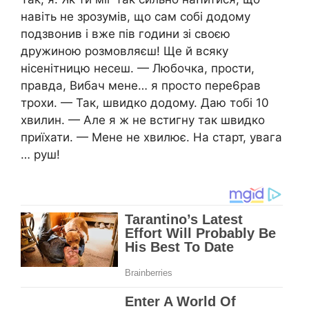
навіть не зрозумів, що сам собі додому
подзвонив і вже пів години зі своєю
дружиною розмовляєш! Ще й всяку
нісенітницю несеш. — Любочка, прости,
правда, Вибач мене… я просто пере6рав
трохи. — Так, швидко додому. Даю тобі 10
хвилин. — Але я ж не встигну так швидко
приїхати. — Мене не хвилює. На старт, увага
… руш!