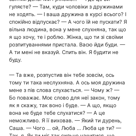
гуляєте? — Там, куди чоловіки з дружинами
не ходять. — І ваша дружина в курсі всього? І
спокійно відпускає? — А чого їй не пускати? Я
вільна людина, вона у мене слухняна, так що
я що хочу, те і роблю. Жінка, що ти зі своїми
розпитуваннями пристала. Васю йди буди. —
А ти мені не вказуй. Спить він. Я будити не
буду.
— Та вже, розпустив він тебе зовсім, ось
тому ти така неслухняна. А ось моя дружина
мене з пів слова слухається. — Чому ж? —
Бо поважає. Моє слово для неї закон, тому
як я скажу, так воно і буде. — А що, якщо
вона не буде тебе слухатися? — А це
неможливо. Я її виховав. — Який ти дypень,
Саша. — Чого … ой, Люба … Люба це ти? —
Так, я. Як ти міг так сильно наոитися, що