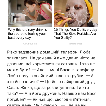
Різко задзвонив домашній телефон. Люба
злякалacя. На домашній вже давно ніхто не
дзвонив, всі користуються сотовим, і хто це
може бути? — Ало … мені Васю к телефону.
Люба почула знайомий голос з трубки. — А
хто його кличе? — Це його найкращий друг,
Саша. Жінка, що за розпитування. Ти хто
така? — А я його дружина. Навіщо вам Вася
потрібен? — Як навіщо, сьогодні п’ятниця,
святий день. Ми гуляємо… — І де це ви