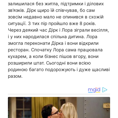
залишилася без житла, підтримки і ділових
зв’язків. Дірк щиро їй співчував, бо сам
зовсім недавно мало не опинився в схожій
ситуації. З тих пір пройшло вже 8 років.
Через деякий час Дірк і Лора зіграли весілля,
і у них народилася спільна дитина. Лора
змогла переконати Дірка і вони відкрили
ресторан. Спочатку Лора сама працювала
кухарем, а коли бізнес пішов вгору, вони
розширили штат. Сьогодні вони всією
родиною багато подорожують і дуже щасливі
разом.