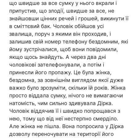
що швидше за все сумку у нього вкрали і
припустив, що злодії, швидше за все, не
знайшовши цінних речей і грошей, викинути її
в сміттєвий бак. Чоловік обійшов усі
звалища, поруч з якими він проходив, і
залишив свій номер телефону бездомним, які
йому зустрічалися, щоб вони повідомили,
якщо щось знайдуть. А через два дні
чоловікові зателефонували, а потім і
принесли його пропажу. Це була жінка,
бездомна, за зовнішнім виглядом якої дуже
важко було зрозуміти, скільки їй років. Жінка
просто віддала сумку, нічого не вимагаючи
натомість, чим сильно здивувала Дірка.
Чоловік віддячив її і швидко попрощався з
нею, тому що від неї нестерпно смерділо.
Але жінка не пішла. Вона попросила у Дірка
дозволу переночувати на території його