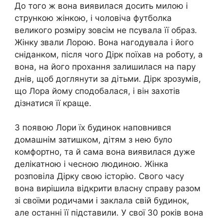
До того ж вона виявилася досить милою і
стрункою жінкою, і чоловіча футболка
великого розміру зовсім не псувала її образ.
Жінку звали Лорою. Вона нагодувала і його
сніданком, після чого Дірк поїхав на роботу, а
вона, на його прохання залишилася на пару
днів, щоб доглянути за дітьми. Дірк зрозумів,
що Лора йому сподобалася, і він захотів
дізнатися її краще.
З появою Лори їх будинок наповнився
домашнім затишком, дітям з нею було
комфортно, та й сама вона виявилася дуже
делікатною і чесною людиною. Жінка
розповіла Дірку свою історію. Свого часу
вона вирішила відкрити власну справу разом
зі своїми родичами і заклала свій будинок,
але останні її підставили. У свої 30 років вона