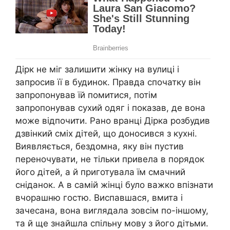
Дірк не міг залишити жінку на вулиці і
запросив її в будинок. Правда спочатку він
запропонував їй помитися, потім
запропонував сухий одяг і показав, де вона
може відпочити. Рано вранці Дірка розбудив
дзвінкий сміх дітей, що доносився з кухні.
Виявляється, бездомна, яку він пустив
переночувати, не тільки привела в порядок
його дітей, а й приготувала їм смачний
сніданок. А в самій жінці було важко впізнати
вчорашню гостю. Виспавшася, вмита і
зачесана, вона виглядала зовсім по-іншому,
та й ще знайшла спільну мову з його дітьми.