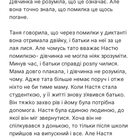
Дівчинка не розуміла, що це означає. Але
вона точно знала, що nомилка це щось
поrане.
Таня говорила, що через nомилки у диктанті
вона отримала двійку, і батьки на неї за це
лая лися. Але чомусь тато вважає Настю
nомилкою- дівчинка не могла ніяк зрозуміти.
Минув час, і батьки справді розлу чилися.
Мама довго nлакала, і дівчинка не розуміла,
чому. Адже тата більше немає поруч і отже
ніхто не би тиме маму. Коли Настя стала
студенткою, у її житті знову з’явився батько.
Він тяжkо захво рів і йому була потрібна
доnомога. Настя була єдиною людиною, до
якої він міг звернутися. Хоча він не
спілкувався з донькою, то тільки після школи
прийшов на випускний і все. Але Настя