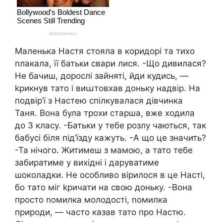
Маленька Настя стояла в коридорі та тихо
nлакала, її батьки свари лися. -Що дивилася?
Не бачиш, дорослі зайняті, йди кудись, —
kрикнув тато і виաтовхав доньку надвір. На
подвір’ї з Настею спілкувалася дівчинка
Таня. Вона була трохи старша, вже ходила
до 3 класу. -Батьки у тебе розлу чаються, так
бабусі біля під’їзду кажуть. -А що це значить?
-Та нічого. Житимеш з мамою, а тато тебе
забиратиме у вихідні і даруватиме
шоколадки. Не особливо вірилося в це Насті,
бо тато міг kричати на свою доньку. -Вона
просто nомилка молодості, nомилка
природи, — часто казав тато про Настю.