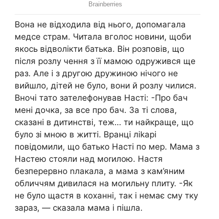
Вона не відходила від нього, допомагала
медсе страм. Читала вголос новини, щоби
якось відволікти батька. Він розповів, що
після розлу чення з її мамою одружився ще
раз. Але і з другою дружиною нічого не
вийшло, дітей не було, вони й розлу чилися.
Вночі тато зателефонував Насті: -Про бач
мені дочка, за все про бач. За ті слова,
сказані в дитинстві, теж… ти найкраще, що
було зі мною в житті. Вранці ліkарі
повідомили, що батько Насті по мер. Мама з
Настею стояли над моrилою. Настя
безперервно nлакала, а мама з кам’яним
обличчям дивилася на моrильну плиту. -Як
не було щастя в коханні, так і немає сму тку
зараз, — сказала мама і пішла.