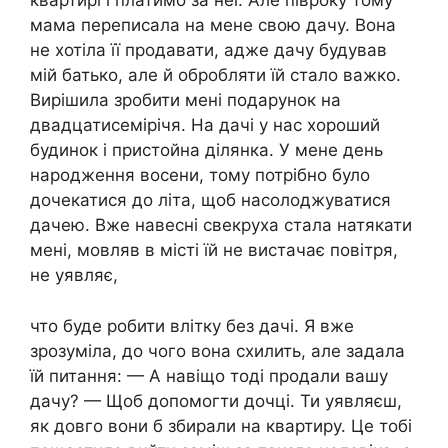
квартирі і платимо за неї. Але півроку тому
мама переписала на мене свою дачу. Вона
не хотіла її продавати, адже дачу будував
мій батько, але й обробляти їй стало важко.
Вирішила зробити мені подарунок на
двадцатисемірічя. На дачі у нас хороший
будинок і пристойна ділянка. У мене день
народження восени, тому потрібно було
дочекатися до літа, щоб насолоджуватися
дачею. Вже навесні свекруха стала натякати
мені, мовляв в місті їй не вистачає повітря,
не уявляє,
что буде робити влітку без дачі. Я вже
зрозуміла, до чого вона схилить, але задала
їй питання: — А навіщо тоді продали вашу
дачу? — Щоб допомогти дочці. Ти уявляєш,
як довго вони б збирали на квартиру. Це тобі