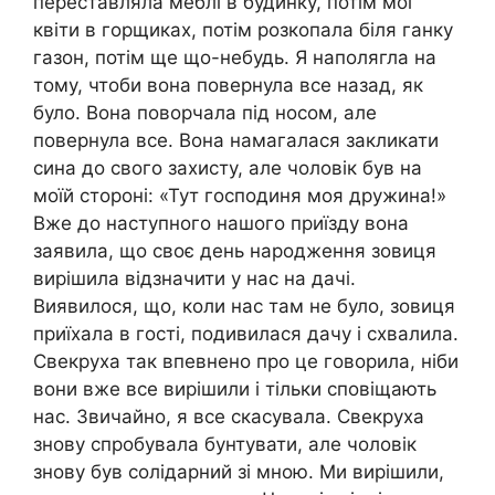
переставляла меблі в будинку, потім мої
квіти в горщиках, потім розкопала біля ганку
газон, потім ще що-небудь. Я наполягла на
тому, чтоби вона повернула все назад, як
було. Вона поворчала під носом, але
повернула все. Вона намагалася закликати
сина до свого захисту, але чоловік був на
моїй стороні: «Тут господиня моя дружина!»
Вже до наступного нашого приїзду вона
заявила, що своє день народження зовиця
вирішила відзначити у нас на дачі.
Виявилося, що, коли нас там не було, зовиця
приїхала в гості, подивилася дачу і схвалила.
Свекруха так впевнено про це говорила, ніби
вони вже все вирішили і тільки сповіщають
нас. Звичайно, я все скасувала. Свекруха
знову спробувала бунтувати, але чоловік
знову був солідарний зі мною. Ми вирішили,