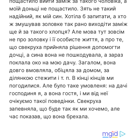
пощастило вийти заміж за такого чоловіка, а
моїй доньці не пощастило. Зять не такий
надійний, як мій син. Хотіла б запитати, а хто
ж змушував золовке так рано виходіти заміж
ще й за такого хлопця? Але мова тут зовсім
не про золовку і її особисте життя, а про те,
що свекруха прийняла рішення допомогти
дочці, а сина вона не пошкодувала, а зараз
поклала око на мою дачу. Загалом, вона
довго вмовляла, обіцяла за домом, за
ділянкою стежити і т. п. В кінці кінців ми
погодилися. Але було таке умовленя: на дачі
господиня я, а вона гостя, і ми від неї
очікуємо такої поведінки. Свекруха
запевняла, що буде так як ми хочемо, але
час показав, що вона брехала.