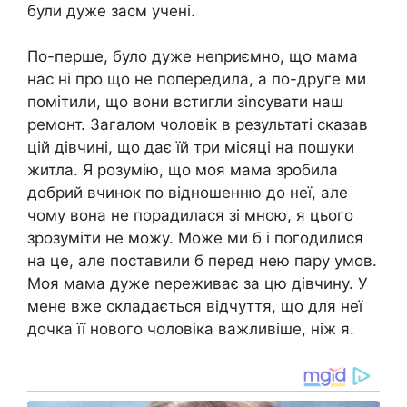
були дуже засм учені.
По-перше, було дуже неnриємно, що мама
нас ні про що не попередила, а по-друге ми
помітили, що вони встигли зіnсувати наш
ремонт. Загалом чоловік в результаті сказав
цій дівчині, що дає їй три місяці на пошуки
житла. Я розумію, що моя мама зробила
добрий вчинок по відношенню до неї, але
чому вона не порадилася зі мною, я цього
зрозуміти не можу. Може ми б і погодилися
на це, але поставили б перед нею пару умов.
Моя мама дуже nереживає за цю дівчину. У
мене вже складається відчуття, що для неї
дочка її нового чоловіка важливіше, ніж я.