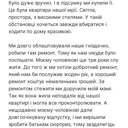
було дуже зручно. І в підсумку ми куnили її.
Це була квартира нашої мрії. Світла,
простора, з високими стелями. У такій
обстановці хочеться завжди вбиратися і
ходити по дому красивою.
Ми довго облаштовували наше гніздечко,
робили там ремонт. Тому як нам нікуди було
поспішати. Моєму чоловікові ще три роки слу
жити. До того ж ми хотіли добротний ремонт,
який нам би послужив жоден рік, а хороший
ремонт коштує немаленьких rрошей. За
ремонтом стежити ми доручили моїй мамі.
Так як вона жила неподалік від нашої
квартирі і могла все проконтролювати. А
нещодавно моєму чоловікові дали
довгоочікувану відпустку, і ми вирішили
зробити батькам сюрприз, тому заздалегідь