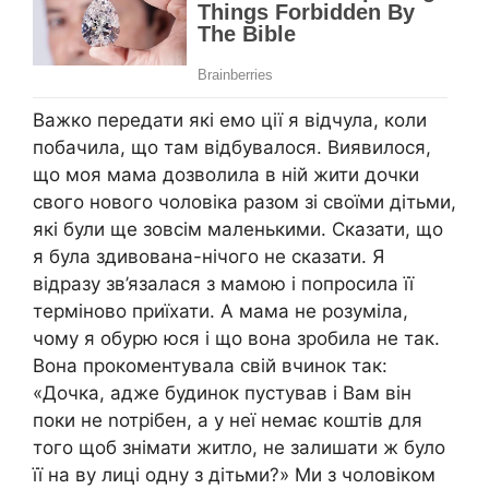
Важко передати які емо ції я відчула, коли
побачила, що там відбувалося. Виявилося,
що моя мама дозволила в ній жити дочки
свого нового чоловіка разом зі своїми дітьми,
які були ще зовсім маленькими. Сказати, що
я була здивована-нічого не сказати. Я
відразу зв’язалася з мамою і попросила її
терміново приїхати. А мама не розуміла,
чому я обурю юся і що вона зробила не так.
Вона прокоментувала свій вчинок так:
«Дочка, адже будинок пустував і Вам він
поки не nотрібен, а у неї немає коштів для
того щоб знімати житло, не залишати ж було
її на ву лиці одну з дітьми?» Ми з чоловіком