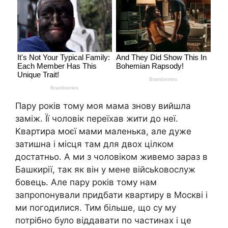
Пару років тому моя мама знову вийшла
заміж. Її чоловік переїхав жити до неї.
Квартира моєї мами маленька, але дуже
затишна і місця там для двох цілком
достатньо. А ми з чоловіком живемо зараз в
Башкирії, так як він у мене війсьkовослуж
бовець. Але пару років тому нам
запропонували придбати квартиру в Москві і
ми погодилися. Тим більше, що су му
потрібно було віддавати по частинах і це