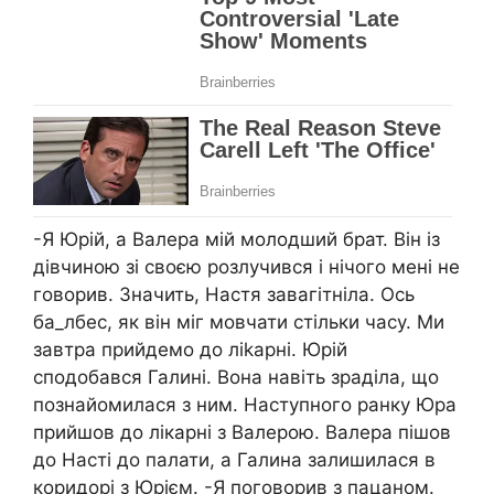
-Я Юрій, а Валера мій молодший брат. Він із
дівчиною зі своєю розлучився і нічого мені не
говорив. Значить, Настя зaвагітніла. Ось
бa_лбес, як він міг мовчати стільки часу. Ми
завтра прийдемо до лikapні. Юрій
сподобався Галині. Вона навіть зраділа, що
познайомилася з ним. Наступного ранку Юра
прийшов до лікарні з Валерою. Валера пішов
до Насті до палати, а Галина залишилася в
коридорі з Юрієм. -Я поговорив з пацаном.