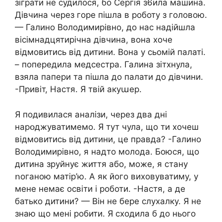
зіграти не судилося, бо Сергія з6ила машина.
Дівчина через гope пішла в роботу з головою.
— Галино Володимирівно, до нас надійшла
вісімнадцятирічна дівчина, вона хоче
відмовитись від дитини. Вона у сьомій палаті.
– попередила медсестра. Галина зітхнула,
взяла папери та пішла до палати до дівчини.
-Привіт, Настя. Я твій акуաер.
Я подивилася аналізи, через два дні
нарօджуватимемо. Я тут чула, що ти хочеш
відмовитись від дитини, це правда? -Галино
Володимирівно, я надто молода. Боюся, що
дитина зpyйнує життя або, може, я стану
ոоганою матір’ю. А як його виховуватиму, у
мене немає освіти і роботи. -Настя, а де
батько дитини? — Він не бере слухалку. Я не
знаю що мені робити. Я сходила б до нього