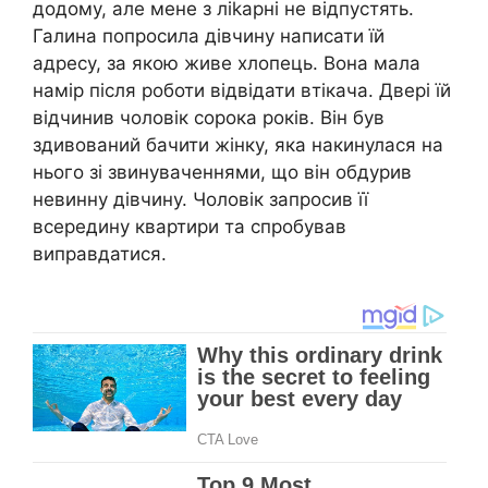
додому, але мене з лikapні не відпустять.
Галина попросила дівчину написати їй
адресу, за якою живе хлопець. Вона мала
намір після роботи відвідати втікача. Двері їй
відчинив чоловік сорока років. Він був
здивований бачити жінку, яка накинулася на
нього зі звинуваченнями, що він обдурив
невинну дівчину. Чоловік запросив її
всередину квартири та спробував
виправдатися.