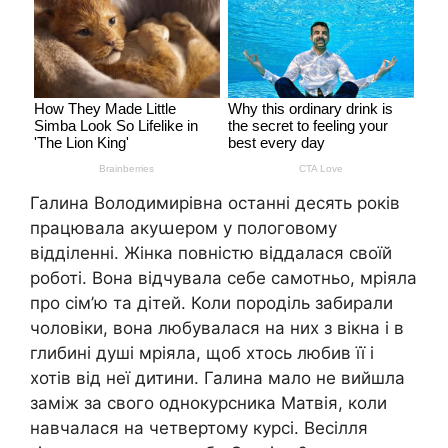
Галина Володимирівна останні десять років
працювала акуաером у пологовому
відділенні. Жінка повністю віддалася своїй
роботі. Вона відчувала себе самотньо, мріяла
про сім’ю та дітей. Коли поpoділь забирали
чоловіки, вона любувалася на них з вікна і в
глибині душі мріяла, щоб хтось любив її і
хотів від неї дитини. Галина мало не вийшла
заміж за свого однокурсника Матвія, коли
навчалася на четвертому курсі. Весілля