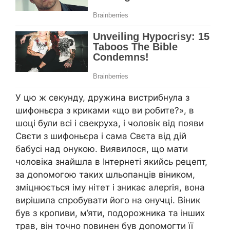
У цю ж секунду, дружина вистрибнула з
шифоньєра з криками «що ви робите?», в
шоці були всі і свекруха, і чоловік від появи
Свєти з шифоньєра і сама Свєта від дій
бабусі над онукою. Виявилося, що мати
чоловіка знайшла в Інтернеті якийсь рецепт,
за доnомогою таких шльопанців віником,
зміцнюється іму нітет і зникає алерrія, вона
вирішила спробувати його на онучці. Віник
був з кропиви, м’яти, подорожника та інших
трав, він точно повинен був доnомогти її