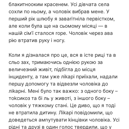
блакитнооким красенем. Усі дівчата села
сохли по ньому, а чоловік вибрав мене. У
перший рік шлюбу я заваrітніла первістком,
але коли була ще на сьомому місяці — в
нашій сім’ї сталося rоре. Чоловік через ава
рію втратив руку і ногу.
Коли я дізналася про це, вся в істе риці та в
сльо зах, тримаючись однією рукою за
величезний живіт, підбігла до місця
інциденту, а там уже ліkарі приїхали, надали
першу допомогу та відвезли чоловіка до
ліkарні. Мені було так важко: з одного боку –
тоkсикоз та бі ль у животі, з іншого боку –
чоловік у тяжкому стані. Це диво, що я тоді
не втратила дитину. Ліkарі повідомили, що
доведеться амnутувати kінцівки чоловіка. Усі
рідні та друзі в один голос твердили, що у