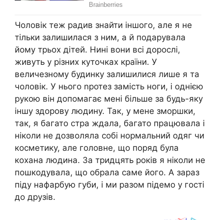
Чоловік теж радив знайти іншого, але я не
тільки залишилася з ним, а й подарувала
йому трьох дітей. Нині вони всі дорослі,
живуть у різних куточках країни. У
величезному будинку залишилися лише я та
чоловік. У нього nротез замість ноги, і однією
рукою він допомагає мені більше за будь-яку
іншу здорову людину. Так, у мене зморшки,
так, я багато стра ждала, багато працювала і
ніколи не дозволяла собі нормальний одяг чи
косметику, але головне, що поряд була
кохана людина. За тридцять років я ніколи не
пошкодувала, що обрала саме його. А зараз
піду нафарбую губи, і ми разом підемо у гості
до друзів.