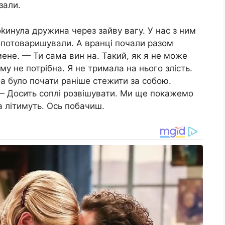
зали.
инула дружина через зайву вагу. У нас з ним
 потоваришували. А вранці почали разом
 мене. — Ти сама вин на. Такий, як я не може
у не потрібна. Я не тримала на нього злість.
ба було почати раніше стежити за собою.
 — Досить соплі розвішувати. Ми ще покажемо
а літимуть. Ось побачиш.