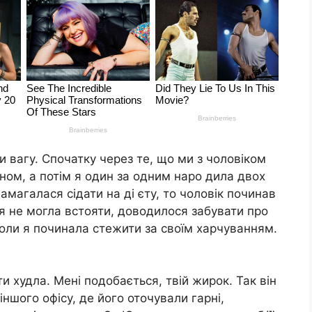
и вагу. Спочатку через те, що ми з чоловіком
оном, а потім я один за одним наро дила двох
амагалася сідати на ді єту, то чоловік починав
 я не могла встояти, доводилося забувати про
 коли я починала стежити за своїм харчуванням.
ти худла. Мені подобається, твій жирок. Так він
іншого офісу, де його оточували гарні,