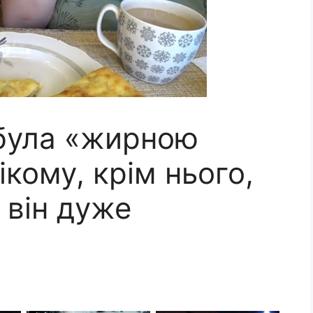
 була «жирною
ікому, крім нього,
 він дуже