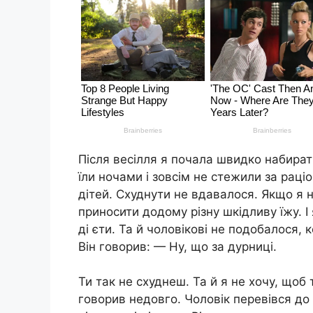
Після весілля я почала швидко набират
їли ночами і зовсім не стежили за раці
дітей. Схуднути не вдавалося. Якщо я н
приносити додому різну шкідливу їжу. І
ді єти. Та й чоловікові не подобалося,
Він говорив: — Ну, що за дурниці.
Ти так не схуднеш. Та й я не хочу, щоб 
говорив недовго. Чоловік перевівся до 