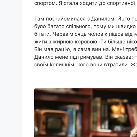
спортом. Я стала ходити до спортивної 
Там познайомилася з Данилом. Його поk
було багато спільного, тому ми швидко
бігати. Через місяць чоловік пішов від
жити з жирною коровою. Ти більше ніком
Він мав рацію, я сама вин на. Мені тре
Данило мене підтримував. Він сказав:
своїм kолишнім, кого вони втратили. Ж