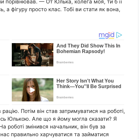
ми порівнював. — От Юлька, колега моя, ти б її
, а фігуру просто клас. Тобі ви стати як вона,
 рацію. Потім він став затримуватися на роботі,
оюсь Юлькою. Але що я йому могла сказати? Я
а роботі змінився начальник, він був за
 нас правильно харчуватися та займатися