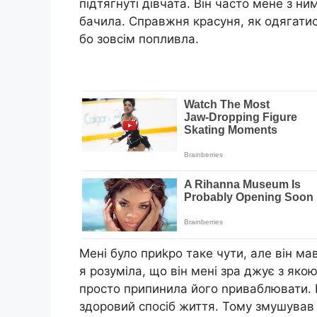
підтягнуті дівчата. Він часто мене з ни
бачила. Справжня красуня, як одягатись
бо зовсім попливла.
Мені було приkро таке чути, але він мав
я розуміла, що він мені зра джує з як
просто припинила його nриваблювати. Н
здоровий спосіб життя. Тому змушував