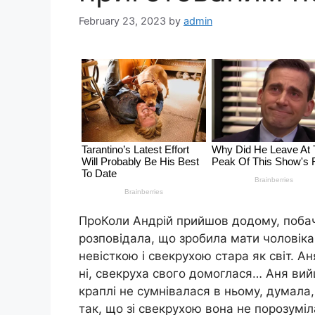
February 23, 2023
by
admin
ПроКоли Андрій прийшов додому, побач
розповідала, що зробила мати чоловік
невісткою і свекрухою стара як світ. А
ні, свекруха свого домоглася… Аня вий
краплі не сумнівалася в ньому, думала
так, що зі свекрухою вона не порозумі