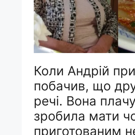
Коли Андрій пр
побачив, що др
речі. Вона плач
зробила мати чо
приготованим 