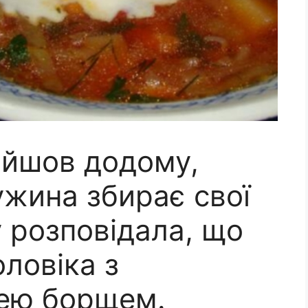
ийшов додому,
ужина збирає свої
у розповідала, що
ловіка з
нею борщем.