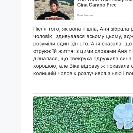
Після того, як вона пішла, Аня зібрала 
чоловік і здивувався всьому цьому, адж
розуміли один одного. Аня сказала, що
отруює їй життя: з цими словами Аня пі
дізналася, що свекруха одружила сина на
хорошою, але Віка відразу ж показала 
колишній чоловік розлучився з нею і по