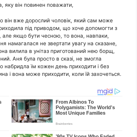
а, яку він повинен поважати,
що він вже дорослий чоловік, який сам може
приходила під приводом, що хоче допомогти з
 але якщо бути чесною, то вона, навпаки,
ня намагалася не звертати увагу на сказане,
она вилила в унітаз приготований нею борщ,
оний. Аня була просто в сказі, не змогла
то набридла їм кожен день приходити і без
сина і вона може приходити, коли їй захочеться.