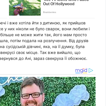
речі і вже хотіла йти з дитиною, як прийшов
е у них ніколи не було сварок, вони любили і
 більше не може жити так, його мам просто
шла, потім подала на розлучення. Від друзів
 сусідській дівчині, яка, на її думку, була
свекрусі своє місце. Так вже вийшло, що
вернувся до Ані, зараз свекруха її обожнює.