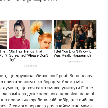
ив, що дружина збирає свої речі. Вона плачу
а з приготованим нею борщем. блема між
ня думала, що хоч сама зможе уникнути її, але
шла заміж за дуже хорошого чоловіка, вона ні
, що правильно зробила свій вибір, але вийшло
лася. З самого першого дня знайомства мама