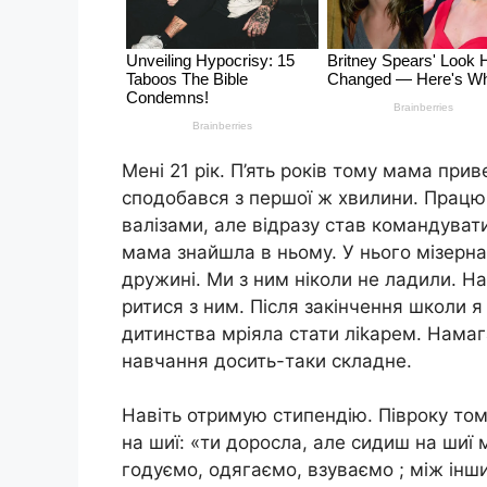
Мені 21 рік. П’ять років тому мама прив
сподобався з першої ж хвилини. Працюв
валізами, але відразу став командуват
мама знайшла в ньому. У нього мізерна
дружині. Ми з ним ніколи не ладили. На
ритися з ним. Після закінчення школи 
дитинства мріяла стати ліkарем. Намаг
навчання досить-таки складне.
Навіть отримую стипендію. Півроку том
на шиї: «ти доросла, але сидиш на шиї 
годуємо, одягаємо, взуваємо ; між інш