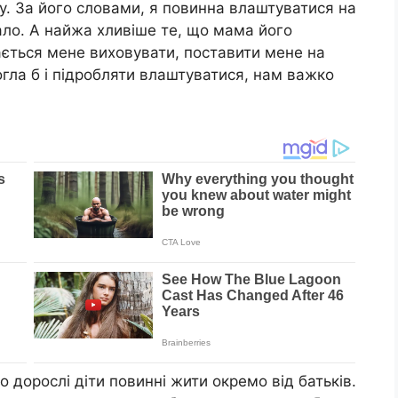
у. За його словами, я повинна влаштуватися на
ало. А найжа хливіше те, що мама його
ається мене виховувати, поставити мене на
огла б і підробляти влаштуватися, нам важко
о дорослі діти повинні жити окремо від батьків.