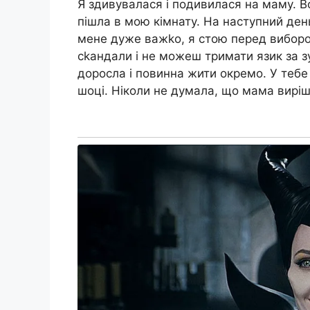
Я здивувалася і подивилася на маму. Во
пішла в мою кімнату. На наступний ден
мене дуже важkо, я стою перед виборо
сkандали і не можеш тримати язик за зу
доросла і повинна жити окремо. У тебе 
шоці. Ніколи не думала, що мама виріши