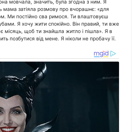
на мовчала, значить, була згодна з ним. Я
ь мама затіяла розмову про вчорашнє: «для
м. Ми постійно сва римося. Ти влаштовуєш
бами. Я хочу жити спокійно. Він правий, ти вже
є місяць, щоб ти знайшла житло і пішла». Я в
ть позбутися від мене. Я ніколи не пробачу її.