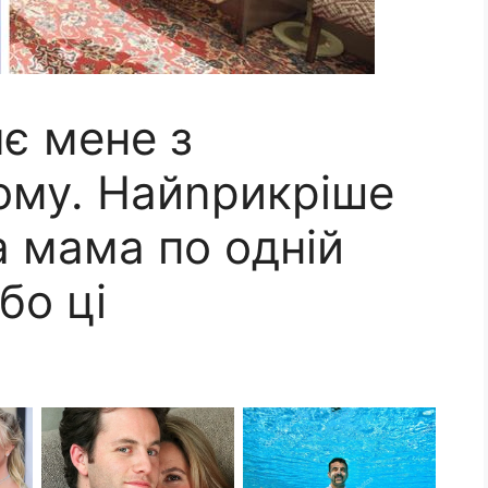
є мене з
дому. Найnрикріше
а мама по одній
бо ці