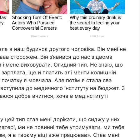
ела в наш будинок другого чоловіка. Він мені не
ав сторожем. Він з’явився до нас з двома
и і мене виховувати. Огидний тип. Не знаю, що
 зарплата, ще й платить алі менти колиաній
 початку я мовчала. Але потім я стала сва
я вступила до медичного інституту на бюджет. З
аюся добре вчитися, хоча в медінституті
у цей тип став мені дорікати, що сиджу у них
матері, ми не повинні тебе утримувати, ми тебе
им, я в твоєму віці вже працював». Став мені