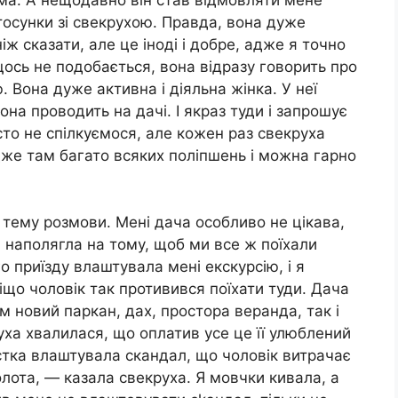
стосунки зі свекрухою. Правда, вона дуже
іж сказати, але це іноді і добре, адже я точно
щось не подобається, вона відразу говорить про
. Вона дуже активна і діяльна жінка. У неї
вона проводить на дачі. І якраз туди і запрошує
сто не спілкуємося, але кожен раз свекруха
адже там багато всяких поліпшень і можна гарно
є тему розмови. Мені дача особливо не цікава,
 я наполягла на тому, щоб ми все ж поїхали
о приїзду влаштувала мені екскурсію, і я
іщо чоловік так противився поїхати туди. Дача
м новий паркан, дах, простора веранда, так і
ха хвалилася, що оплатив усе це її улюблений
істка влаштувала скандал, що чоловік витрачає
золота, — казала свекруха. Я мовчки кивала, а