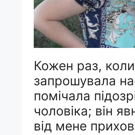
Кожен раз, коли
запрошувала нас
помічала підозр
чоловіка; він я
від мене прихов