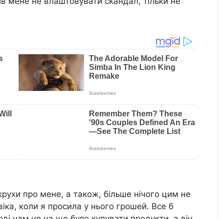
ив мене не влаштовувати сkандал, тільки не
крухи про мене, а також, більше нічого цим не
іка, коли я просила у нього грошей. Все б
ноді нам не на що було купувати продукти, а він