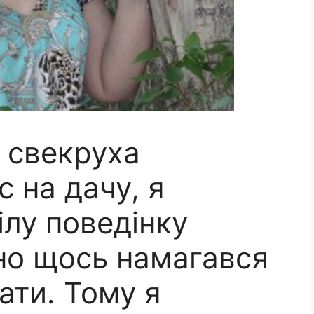
 свекруха
 на дачу, я
ілу поведінку
вно щось намагався
ати. Тому я