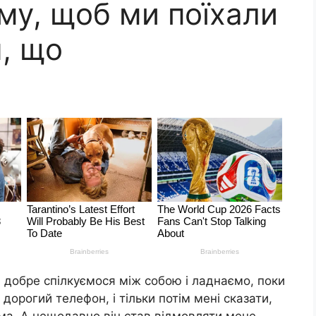
му, щоб ми поїхали
, що
и добре спілкуємося між собою і ладнаємо, поки
 дорогий телефон, і тільки потім мені сказати,
ма. А нещодавно він став відмовляти мене