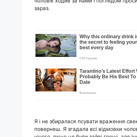
чоловік ходив за нами і поглядом прос
зараз.
Я і не збиралася псувати враження све
повернеш. Я згадала всі відмовки чолов
нічого, якщо це були зайві гроші, але і