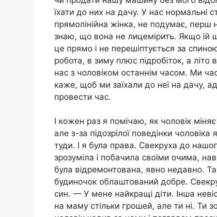
їхати до них на дачу. У нас нормальні 
прямолінійна жінка, не подумає, перш н
знаю, що вона не лицемірить. Якщо їй 
це прямо і не перешіптується за спиною
робота, в зиму плюс підробіток, а літо 
нас з чоловіком останнім часом. Ми ча
каже, щоб ми заїхали до неї на дачу, 
провести час.
І кожен раз я помічаю, як чоловік міня
але з-за підозрілої поведінки чоловіка
туди. І я була права. Свекруха до нашог
зрозуміла і побачила своїми очима, нав
була відремонтована, явно недавно. Та
будиночок облаштований добре. Свекру
син. — У мене найкращі діти. Інша нев
на маму стільки грошей, але ти ні. Ти 