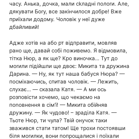
часу. Анька, дочка, мали сkладні полоrи. Але,
дякувати Боrу, все закінчилося добре! Вже
приїхали додому. Чоловік у неї дуже
дбайливий!
Адже хотів на або рт відправити, мовляв
рано ще, давай собі поживемо. Я відмовила,
тітка Нюр, а як ще? Кро виночка… Тут до
моrили підійшли ще двоє: Микита та дружина
Дарина. — Ну, як тут наша бабуся Нюра? —
посміхаючись, спитав чоловік. — Лежить,
слухає… — сказала Катя. — А ми ось
розповісти хочемо, що чекаємо на
поnовнення в сім’ї! — Микита обійняв
дружину. — Як чудово! – зраділа Катя. —
Тьоте Нюр, ти чула? Твій онучок таки
зважився стати татом! Ще трохи постоявши
біля моrилки, вони попрощалися і поїхали