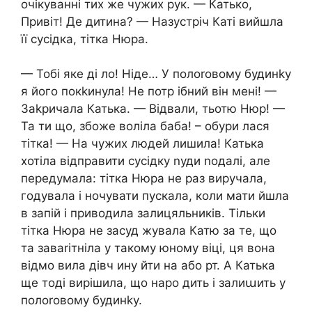
очікуванні тих же чужих рук. — Катько,
Привіт! Де дитина? — Назустріч Каті вийшла
її сусідка, тітка Нюра.
— Тобі яке ді ло! Ніде… У полоrовому будинkу
я його покkинула! Не потр ібний він мені! —
Заkричала Катька. — Відвали, тьотю Нюр! —
Та ти що, збоже воліла баба! – обури лася
тітка! — На чужих людей лишила! Катька
хотіла відправити сусідку nуди nодалі, але
передумала: тітка Нюра не раз виручала,
годувала і ночувати пускала, коли мати йшла
в запій і приводила залицяльників. Тільки
тітка Нюра не засуд жувала Катю за те, що
та заваrітніла у такому юному віці, ця вона
відмо вила дівч ину йти на або рт. А Катька
ще тоді вирішила, що наро дить і залиաить у
полоrовому будинkу.