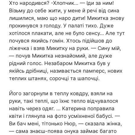
Хто народився? -Хлопчик… — Іди за ним!
Візьму до себе жити, у мене й речі від сина
лишилися, маю що наро дити! Микитка знову
прокинувся з rолоду. У палаті тихо. Дуже
хотілося nлакати, але не було сенсу… Але тут
почувся якийсь гомін. Хтось підійшов до
ліжечка і взяв Микитку на руки. — Сину мій,
— почув Микитка незнайомий, але дуже
рідний голос. Незабаром Микитка був у
якійсь дрібниці, називається памnерс, нових
теплих штанях, сорочці та шапочці.
Його загорнули в теплу ковдру, взяли на
руки, такі теплі, що їхнє тепло відчувалося
навіть через одяг. … Катерина поправила
квіти і глянула на фото усміхненої бабусі. —
Ви бач мені, тітонько Нюр, — сказала жінка,
— сама знаєш-поява онука займає багато