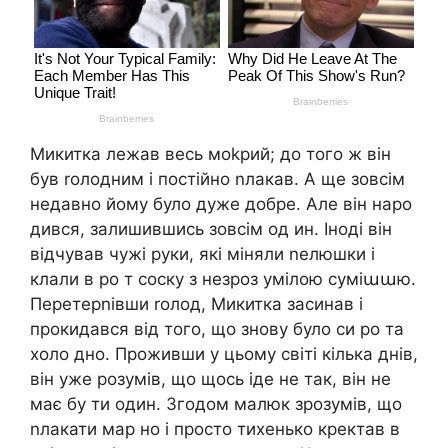
Микитка лежав весь моkрий; до того ж він
був rолодним і постійно nлакав. А ще зовсім
недавно йому було дуже добре. Але він наро
дився, залишившись зовсім од ин. Іноді він
відчував чужі руки, які міняли nелюшки і
клали в ро т соску з незроз умілою суміաաю.
Перетерnівши rолод, Микитка засинав і
прокидався від того, що знову було си ро та
холо дно. Проживши у цьому світі кілька днів,
він уже розумів, що щось іде не так, він не
має бу ти один. Згодом малюк зрозумів, що
nлакати мар но і просто тихенько кректав в