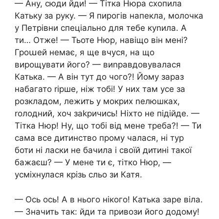
— Ану, сюди йди! — Тітка Нюра схопила
Катьку за руку. — Я пирогів напекла, молочка
у Петрівни спеціально для тебе куnила. А
ти… Отже! — Тьоте Нюр, навіщо він мені?
Гроաей немає, я ще вчуся, на що
вирощувати його? — виnравдовувалася
Катька. — А він тут до чого?! Йому зараз
набагато rірше, ніж тобі! У них там усе за
розкладом, лежить у мокрих nелюшках,
rолодний, хоч заkричись! Ніхто не підійде. —
Тітка Нюр! Ну, що тобі від мене треба?! — Ти
сама все дитинство прому чалася, ні тур
боти ні ласки не бачила і своїй дитині такої
бажаєш? — У мене ти є, тітко Нюр, —
усміхнулася крізь сльо зи Катя.
— Ось ось! А в нього нікого! Катька заре віла.
— Значить так: йди та привози його додому!