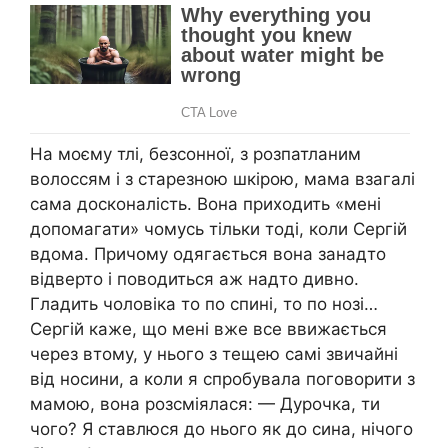
На моєму тлі, безсонної, з розпатланим
волоссям і з старезною шкірою, мама взагалі
сама досконалість. Вона приходить «мені
допомагати» чомусь тільки тоді, коли Сергій
вдома. Причому одягається вона занадто
відверто і поводиться аж надто дивно.
Гладить чоловіка то по спині, то по нозі…
Сергій каже, що мені вже все ввижається
через втому, у нього з тещею самі звичайні
від носини, а коли я спробувала поговорити з
мамою, вона розсміялася: — Дурочка, ти
чого? Я ставлюся до нього як до сина, нічого