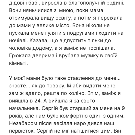
дідові і бабі, виросла в благополучній родині.
Вони няньчилися зі мною, поки мама
отримувала вищу освіту, а потім я переїхала
до мами у велике місто. Вона ніколи не
пускала мене гуляти з подругами і ходити на
ночівлі. Казала, що відпустить тільки до
чоловіка додому, а я заміж не поспішала.
Грюкала дверима і врубала музику в своїй
кімнаті.
У моєї мами було таке ставлення до мене…
знаєте… як до товару. Їй аби видати мене
заміж вдало, решта по коліно. Втім, заміж я
вийшла в 24. А вийшла я за свого
начальника. Сергій був старший за мене на 9
років, але нам було комфортно один з одним.
Незабаром після весілля наро дився наш
первісток. Сергій не міг натішитися цим. Він