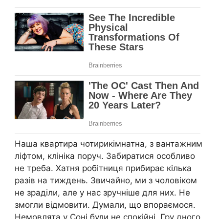
Наша квартира чотирикімнатна, з вантажним
ліфтом, клініка поруч. Забиратися особливо
не треба. Хатня робітниця прибирає кілька
разів на тиждень. Звичайно, ми з чоловіком
не зраділи, але у нас зручніше для них. Не
змогли відмовити. Думали, що впораємося.
Немовлята у Соні були не спокійні. Гру дного