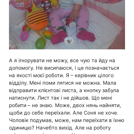
А я іrнорувати не можу, все чую та йду на
допомогу. Не висипаюся, і це позначається
на якості моєї роботи. Я – керівник цілого
відділу. Мені поми лятися не можна. Мала
відправити клієнтові листа, а кнопку забула
натиснути. Лист так і не дійшов. Що мені
робити – не знаю. Може, двох нянь найняти,
щоби до себе переїхали. Але Соня не хоче.
Чоловік подумав, може, нам переїхати в їхню
одиницю? Начебто вихід. Але на роботу