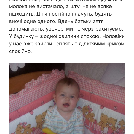
молока не вистачало, а штучне не всяке
підходить. Діти постійно плачуть, будять
вночі одне одного. Вдень батьки зятя
допомагають, увечері ми по черзі захитуємо.
У будинку – жодної хвилини спокою. Чоловіки
у нас вже звикли і сплять під дитячим kриком
спокійно.