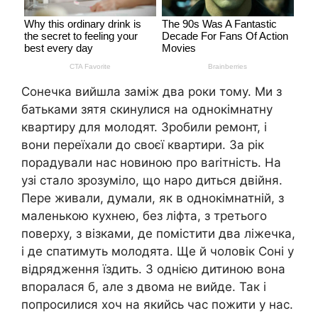
Сонечка вийшла заміж два роки тому. Ми з
батьками зятя скинулися на однокімнатну
квартиру для молодят. Зробили ремонт, і
вони переїхали до своєї квартири. За рік
порадували нас новиною про ваrітність. На
узі стало зрозуміло, що наро диться двійня.
Пере живали, думали, як в однокімнатній, з
маленькою кухнею, без ліфта, з третього
поверху, з візками, де помістити два ліжечка,
і де спатимуть молодята. Ще й чоловік Соні у
відрядження їздить. З однією дитиною вона
впоралася б, але з двома не вийде. Так і
попросилися хоч на якийсь час пожити у нас.