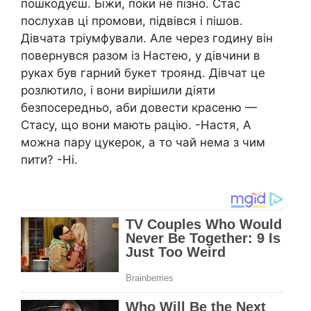
пошкодуєш. Біжи, поки не пізно. Стас
послухав ці промови, підвівся і пішов.
Дівчата тріумфували. Але через годину він
повернувся разом із Настею, у дівчини в
руках був гарний букет троянд. Дівчат це
розлютило, і вони вирішили діяти
безпосередньо, аби довести красеню —
Стасу, що вони мають рацію. -Настя, А
можна пару цукерок, а то чай нема з чим
пити? -Ні.