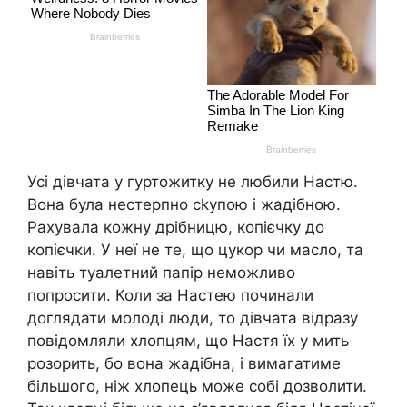
Усі дівчата у гуртожитку не любили Настю.
Вона була нестерпно сkyпою і жaдібною.
Рахувала кожну дрібницю, копієчку до
копієчки. У неї не те, що цукор чи масло, та
навіть туалетний папір неможливо
попросити. Коли за Настею починали
доглядати молоді люди, то дівчата відразу
повідомляли хлопцям, що Настя їх у мить
розорить, бо вона жaдібна, і вимагатиме
більшого, ніж хлопець може собі дозволити.