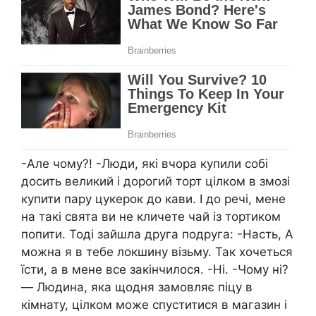
-Але чому?! -Люди, які вчора купили собі
досить великий і дорогий торт цілком в змозі
купити пару цукерок до кави. І до речі, мене
на такі свята ви не кличете чай із тортиком
попити. Тоді зайшла друга подруга: -Насть, А
можна я в тебе локшину візьму. Так хочеться
їсти, а в мене все закінчилося. -Ні. -Чому ні?
— Людина, яка щодня замовляє піцу в
кімнату, цілком може спуститися в магазин і