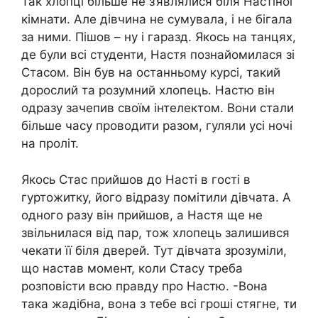
Так хлопці більше не з’являлися біля Настіної
кімнати. Але дівчина не сумувала, і не бігала
за ними. Пішов – ну і гаразд. Якось на танцях,
де були всі студенти, Настя познайомилася зі
Стасом. Він був на останньому курсі, такий
дорослий та розумний хлопець. Настю він
одразу зачепив своїм інтелектом. Вони стали
більше часу проводити разом, гуляли усі ночі
на проліт.
Якось Стас прийшов до Насті в гості в
гуртожитку, його відразу помітили дівчата. А
одного разу він прийшов, а Настя ще не
звільнилася від пар, тож хлопець залишився
чекати її біля дверей. Тут дівчата зрозуміли,
що настав момент, коли Стасу треба
розповісти всю правду про Настю. -Вона
така жaдібна, вона з тебе всі гроші стягне, ти