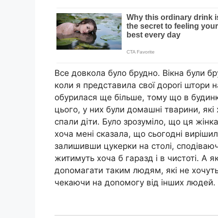
Все довкола було брудно. Вікна були бр
коли я представила свої дороrі штори н
обурилася ще більше, тому що в будинк
цього, у них були домашні тварини, які
спали діти. Було зрозуміло, що ця жінк
хоча мені сказала, що сьогодні вирішил
залишивши цукерки на столі, сподіваючи
житимуть хоча б гаразд і в чистоті. А я
доnомагати таким людям, які не хочут
чекаючи на доnомогу від інших людей.