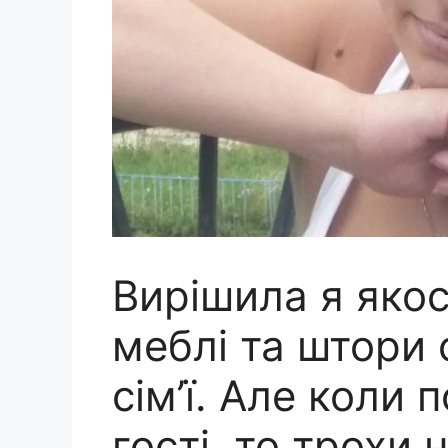
Вирішила я яко
меблі та штори 
сім’ї. Але коли 
гості, то трохи