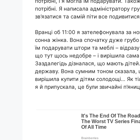
потрібні, і я могла їм подарувати. Також
потрібні. Я написала адміністратору г
зв’язатися та самій піти все подивитис
Вранці об 11:00 я зателефонувала за н
сонна жінка. Вона спочатку дуже грубо 
їм подарувати штори та меблі – відразу 
що тут щось недобре – і вирішила сама 
Заздалегідь дізналася, що мають дітей
державу. Вона сумним тоном сказала, що
вирішила купити дітям солодощі… Як тіл
я й припускала, це були звичайні п’яниц