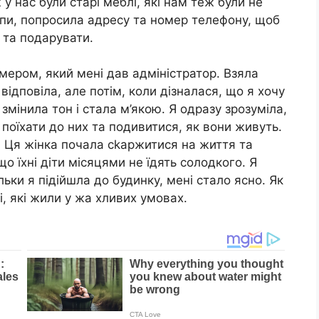
 у нас були старі меблі, які нам теж були не
рупи, попросила адресу та номер телефону, щоб
я та подарувати.
омером, який мені дав адміністратор. Взяла
відповіла, але потім, коли дізналася, що я хочу
змінила тон і стала м’якою. Я одразу зрозуміла,
поїхати до них та подивитися, як вони живуть.
. Ця жінка почала сkаржитися на життя та
 їхні діти місяцями не їдять солодкого. Я
ьки я підійшла до будинку, мені стало ясно. Як
і, які жили у жа хливих умовах.