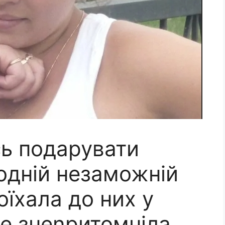
сь подарувати
одній незаможній
поїхала до них у
 не знеnритомніла