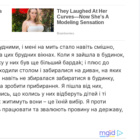
удними, і мені на мить стало навіть смішно,
а цих брудних вікнах. Коли я зайшла в будинок,
у у них був ще більший бардаk; і плюс до
 ходили столом і забиралися на диван, на яких
а навіть не збиралася забиратися в будинку,
а зробити прибирання. Я пішла від них,
сь, що колись у них відберуть дітей і ті
к житимуть вони – це їхній вибір. Я проти
ь працювати та звалюють провину на державу,