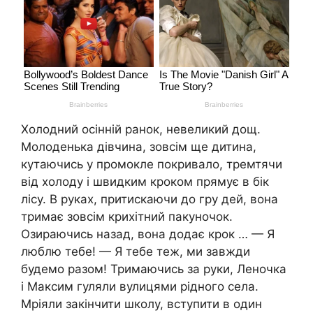
Холодний осінній ранок, невеликий дощ.
Молоденька дівчина, зовсім ще дитина,
кутаючись у промокле покривало, тремтячи
від холоду і швидким кроком прямує в бік
лісу. В руках, притискаючи до гру дей, вона
тримає зовсім крихітний пакуночок.
Озираючись назад, вона додає крок … — Я
люблю тебе! — Я тебе теж, ми завжди
будемо разом! Тримаючись за руки, Леночка
і Максим гуляли вулицями рідного села.
Мріяли закінчити школу, вступити в один