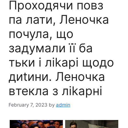
Проходячи повз
па лати, Леночка
почула, що
задумали її ба
тьки і ліkарі щодо
диtини. Леночка
втекла з ліkарні
February 7, 2023
by
admin