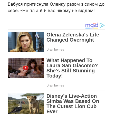
Бабуся притиснула Оленку разом з сином до
себе: -Не пл ач! Я вас нікому не віддам!