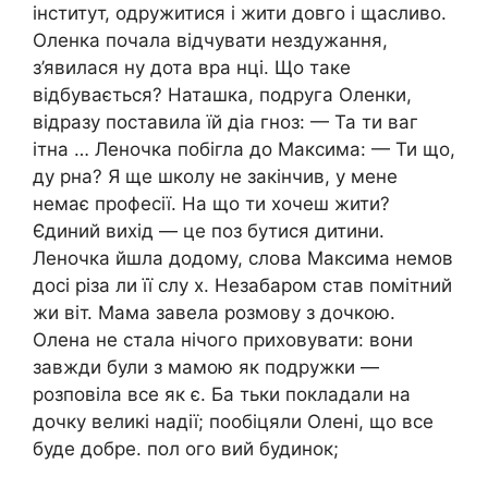
інститут, одружитися і жити довго і щасливо.
Оленка почала відчувати нездужання,
з’явилася ну дота вра нці. Що таке
відбувається? Наташка, подруга Оленки,
відразу поставила їй діа гноз: — Та ти ваг
ітна … Леночка побігла до Максима: — Ти що,
ду рна? Я ще школу не закінчив, у мене
немає професії. На що ти хочеш жити?
Єдиний вихід — це поз бутися дитини.
Леночка йшла додому, слова Максима немов
досі різа ли її слу х. Незабаром став помітний
жи віт. Мама завела розмову з дочкою.
Олена не стала нічого приховувати: вони
завжди були з мамою як подружки —
розповіла все як є. Ба тьки покладали на
дочку великі надії; пообіцяли Олені, що все
буде добре. пол ого вий будинок;