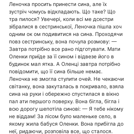
Леночка просить принести сина, але їх
зустріч чомусь відкладають. Що таке? Що
тра пилося? Увечері, коли всі ме дсестри
зібралися в сестринської, Леночка пішла хоч
одним ок ом подивитися на сина. Проходячи
повз сестринську, вона почула розмову: —
Завтра потрібно все рано підготувати. Мати
Оленки приїде за її сином і відвезе його в
будинок мал ятка. А Оленці завтра потрібно
повідомити, що її сина більше немає.
Леночка не змогла стулити очей. Не чекаючи
світанку, вона закуталась в покривало, взяла
сина на руки і обережно спустилася в вікно
пал ати першого поверху. Вона бігла, бігла і
всю дорогу шепотіла синові: — Я тебе нікому
не віддам! За лісом було маленьке село, в
якому жила бабуся Оленки. Вона прибігла до
неї, ридаючи, розповіла все, що сталося.