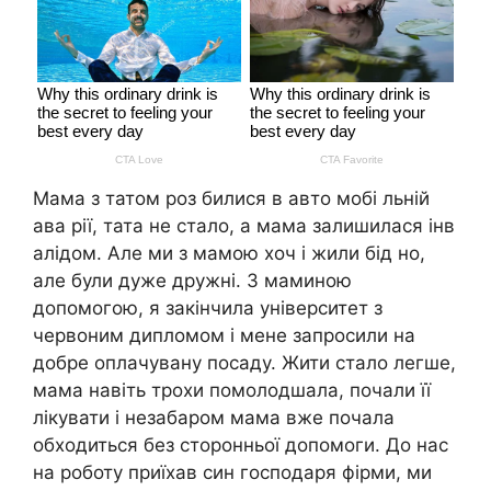
Мама з татом роз билися в авто мобі льній
ава рії, тата не стало, а мама залишилася інв
алідом. Але ми з мамою хоч і жили бід но,
але були дуже дружні. З маминою
допомогою, я закінчила університет з
червоним дипломом і мене запросили на
добре оплачувану посаду. Жити стало легше,
мама навіть трохи помолодшала, почали її
лікувати і незабаром мама вже почала
обходиться без сторонньої допомоги. До нас
на роботу приїхав син господаря фірми, ми