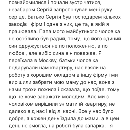
познайомилися і почали зустрічатися,
незабаром Сергій запропонував мені руку і
сер це. Батько Сергія був господарем кількох
заводів і фірм і одна з них, це та, в якій я
працювала. Папа мого майбутнього чоловіка
не особливо був радий, тому, що його єдиний
син одружується не по положенню, а по
любові, але вибір сина він поважав. Я
переїхала в Москву, батьки чоловіка
подарували нам квартиру, нас взяли на
роботу з хорошим окладом в іншу фірму і ми
вирішили забрати мою маму до нас, вона з
нами трохи пожила і сказала, що поїде, тому
що не хоче заважати молодим. Але ми з
чоловіком вирішили знімати їй квартиру, не
далеко від нас і від лі карні. Все у нас було
добре, я кожен день їздила до мами, а в цей
день не змогла, на роботі була запарка, і я