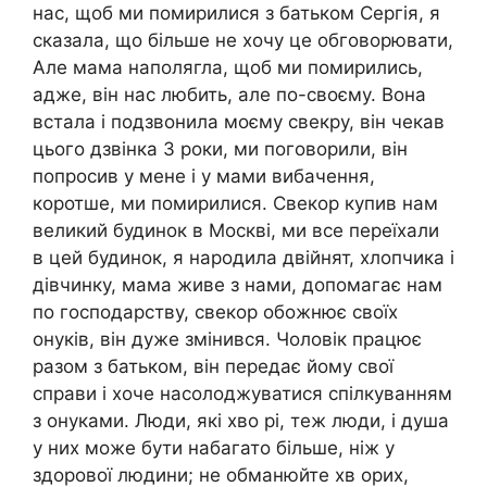
нас, щоб ми помирилися з батьком Сергія, я
сказала, що більше не хочу це обговорювати,
Але мама наполягла, щоб ми помирились,
адже, він нас любить, але по-своєму. Вона
встала і подзвонила моєму свекру, він чекав
цього дзвінка 3 роки, ми поговорили, він
попросив у мене і у мами вибачення,
коротше, ми помирилися. Свекор купив нам
великий будинок в Москві, ми все переїхали
в цей будинок, я народила двійнят, хлопчика і
дівчинку, мама живе з нами, допомагає нам
по господарству, свекор обожнює своїх
онуків, він дуже змінився. Чоловік працює
разом з батьком, він передає йому свої
справи і хоче насолоджуватися спілкуванням
з онуками. Люди, які хво рі, теж люди, і душа
у них може бути набагато більше, ніж у
здорової людини; не обманюйте хв орих,