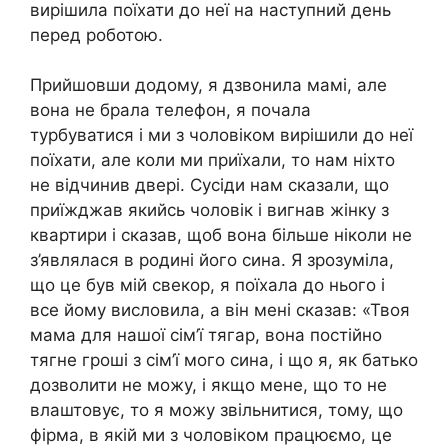
вирішила поїхати до неї на наступний день
перед роботою.
Прийшовши додому, я дзвонила мамі, але
вона не брала телефон, я почала
турбуватися і ми з чоловіком вирішили до неї
поїхати, але коли ми приїхали, то нам ніхто
не відчинив двері. Сусіди нам сказали, що
приїжджав якийсь чоловік і вигнав жінку з
квартири і сказав, щоб вона більше ніколи не
з’являлася в родині його сина. Я зрозуміла,
що це був мій свекор, я поїхала до нього і
все йому висловила, а він мені сказав: «Твоя
мама для нашої сім’ї тягар, вона постійно
тягне гроші з сім’ї мого сина, і що я, як батько
дозволити не можу, і якщо мене, що то не
влаштовує, то я можу звільнитися, тому, що
фірма, в якій ми з чоловіком працюємо, це