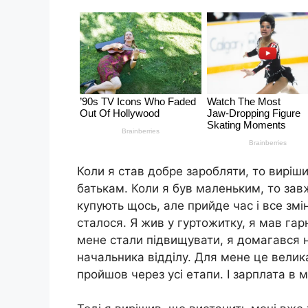
Коли я став добре заробляти, то виріш
батькам. Коли я був маленьким, то зав
купують щось, але прийде час і все змін
сталося. Я жив у гуртожитку, я мав гар
мене стали підвищувати, я домагався н
начальника відділу. Для мене це велика
пройшов через усі етапи. І зарплата в 