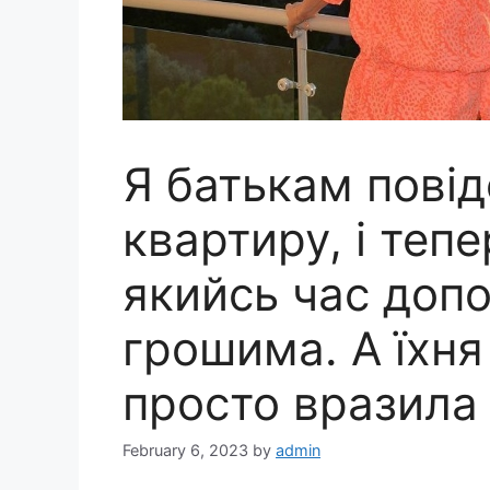
Я батькам пові
квартиру, і теп
якийсь час допо
грошима. А їхня
просто вразила
February 6, 2023
by
admin