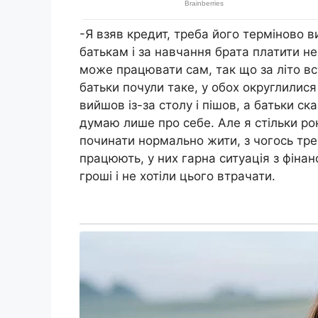
-Я взяв кредит, треба його терміново 
батькам і за навчання брата платити не
може працювати сам, так що за літо вс
батьки почули таке, у обох округлилися
вийшов із-за столу і пішов, а батьки с
думаю лише про себе. Але я стільки рок
починати нормально жити, з чогось треб
працюють, у них гарна ситуація з фіна
гроші і не хотіли цього втрачати.