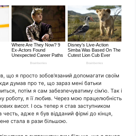
ив, що я просто зобов’язаний допомагати своїм
жди думав про те, що зараз мені батьки
иться, потім я сам забезпечуватиму сім’ю. Так і
ну роботу, я її любив. Через мою працелюбність
ових висот. І ось тепер я став заступником
 честь, адже я був відданий фірмі до кінця,
мене стала в рази більшою.