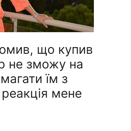
домив, що купив
ер не зможу на
магати їм з
 реакція мене