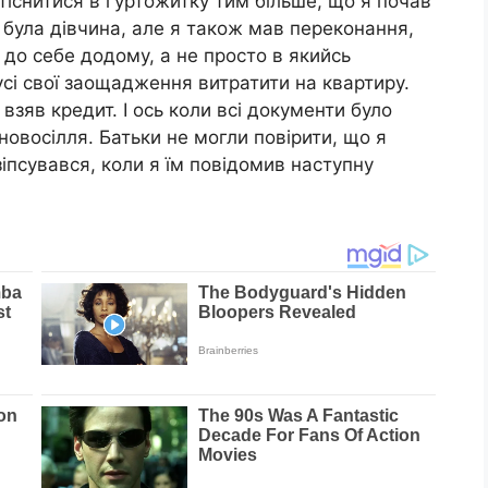
тіснитися в гуртожитку тим більше, що я почав
була дівчина, але я також мав переконання,
до себе додому, а не просто в якийсь
усі свої заощадження витратити на квартиру.
взяв кредит. І ось коли всі документи було
новосілля. Батьки не могли повірити, що я
 зіпсувався, коли я їм повідомив наступну