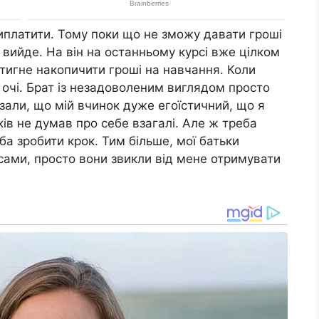
виплатити. Тому поки що не зможу давати гроші
 вийде. На він на останньому курсі вже цілком
тигне накопичити гроші на навчання. Коли
 очі. Брат із незадоволеним виглядом просто
казали, що мій вчинок дуже егоїстичний, що я
ів не думав про себе взагалі. Але ж треба
а зробити крок. Тим більше, мої батьки
нсами, просто вони звикли від мене отримувати