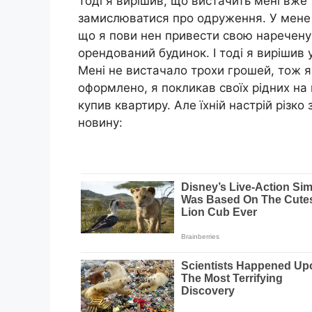
Тоді я вирішив, що вистачить мені вже 
замислюватися про одруження. У мене 
що я пови нен привести свою наречену 
орендований будинок. І тоді я вирішив 
Мені не вистачало трохи грошей, тож я 
оформлено, я покликав своїх рідних на 
купив квартиру. Але їхній настрій різко
новину: