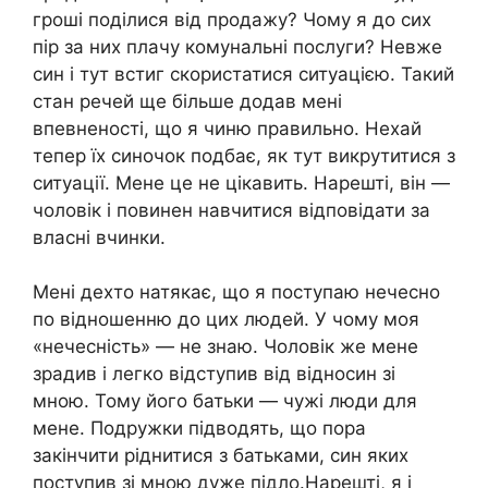
гроші поділися від продажу? Чому я до сих
пір за них плачу комунальні послуги? Невже
син і тут встиг скористатися ситуацією. Такий
стан речей ще більше додав мені
впевненості, що я чиню правильно. Нехай
тепер їх синочок подбає, як тут викрутитися з
ситуації. Мене це не цікавить. Нарешті, він —
чоловік і повинен навчитися відповідати за
власні вчинки.
Мені дехто натякає, що я поступаю нечесно
по відношенню до цих людей. У чому моя
«нечесність» — не знаю. Чоловік же мене
зрадив і легко відступив від відносин зі
мною. Тому його батьки — чужі люди для
мене. Подружки підводять, що пора
закінчити ріднитися з батьками, син яких
поступив зі мною дуже підло.Нарешті, я і