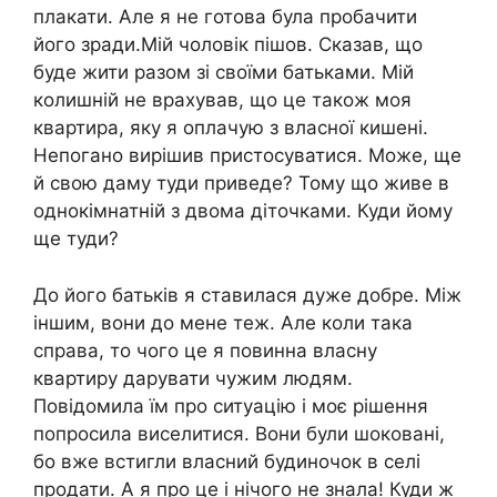
плакати. Але я не готова була пробачити
його зради.Мій чоловік пішов. Сказав, що
буде жити разом зі своїми батьками. Мій
колишній не врахував, що це також моя
квартира, яку я оплачую з власної кишені.
Непогано вирішив пристосуватися. Може, ще
й свою даму туди приведе? Тому що живе в
однокімнатній з двома діточками. Куди йому
ще туди?
До його батьків я ставилася дуже добре. Між
іншим, вони до мене теж. Але коли така
справа, то чого це я повинна власну
квартиру дарувати чужим людям.
Повідомила їм про ситуацію і моє рішення
попросила виселитися. Вони були шоковані,
бо вже встигли власний будиночок в селі
продати. А я про це і нічого не знала! Куди ж