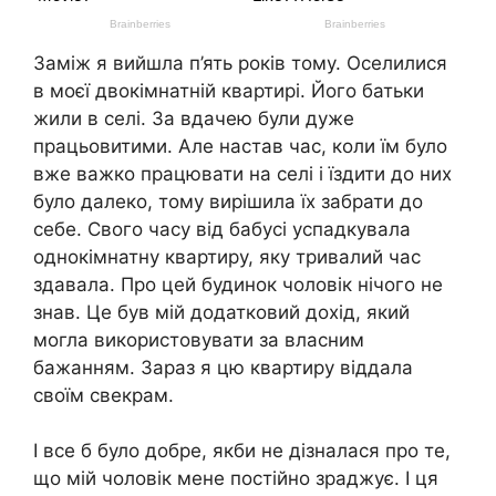
Заміж я вийшла п’ять років тому. Оселилися
в моєї двокімнатній квартирі. Його батьки
жили в селі. За вдачею були дуже
працьовитими. Але настав час, коли їм було
вже важко працювати на селі і їздити до них
було далеко, тому вирішила їх забрати до
себе. Свого часу від бабусі успадкувала
однокімнатну квартиру, яку тривалий час
здавала. Про цей будинок чоловік нічого не
знав. Це був мій додатковий дохід, який
могла використовувати за власним
бажанням. Зараз я цю квартиру віддала
своїм свекрам.
І все б було добре, якби не дізналася про те,
що мій чоловік мене постійно зраджує. І ця