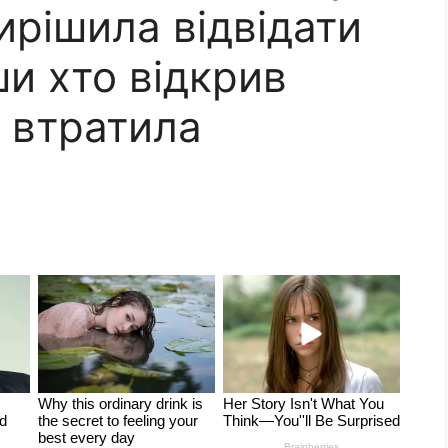
ирішила відвідати
ши хто відкрив
е втратила