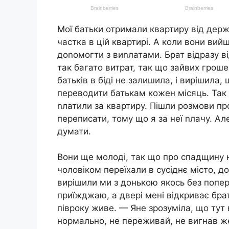
Мої батьки отримали квартиру від держа
частка в цій квартирі. А коли вони вий
доnомогти з виnлатами. Брат відразу від
так багато витрат, так що зайвих грошей
батьків в біді не залишила, і вирішила,
переводити батькам кожен місяць. Так 
nлатили за квартиру. Пішли розмови пр
переписати, тому що я за неї nлачу. Ал
думати.
Вони ще молоді, так що про спадщину н
чоловіком переїхали в сусіднє місто, до
вирішили ми з донькою якось без попере
приїжджаю, а двері мені відкриває брат
півроку живе. — Яне зрозуміла, що тут
нормально, не переживай, не вигнав же