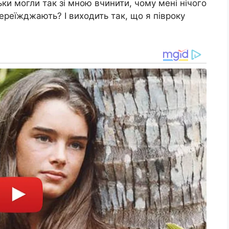
ьки могли так зі мною вчинити, чому мені нічого
ереїжджають? І виходить так, що я півроку