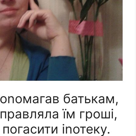
доnомагав батькам,
дправляла їм гроші,
погасити іnотеку.