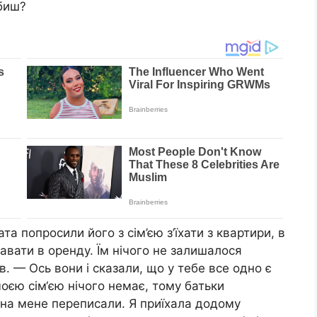
обиш?
а попросили його з сім’єю з’їхати з квартири, в
давати в оренду. Їм нічого не залишалося
в. — Ось вони і сказали, що у тебе все одно є
моєю сім‘єю нічого немає, тому батьки
 на мене переписали. Я приїхала додому