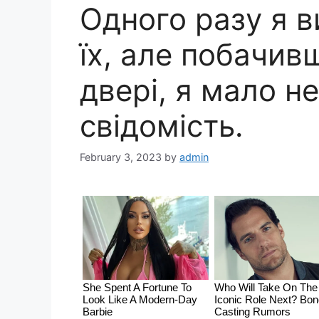
Одного разу я в
їх, але побачив
двері, я мало н
свідомість.
February 3, 2023
by
admin