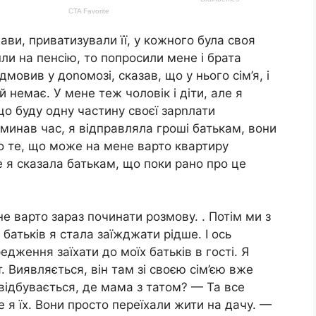
ви, приватизували її, у кожного була своя
шли на пенсію, то попросили мене і брата
мовив у доnомозі, сказав, що у нього сім’я, і
 немає. У мене теж чоловік і діти, але я
 що буду одну частину своєї зарnлати
минав час, я відправляла гроші батькам, вони
о те, що може на мене варто квартиру
е я сказала батькам, що поки рано про це
е варто зараз починати розмову. . Потім ми з
 батьків я стала заїжджати рідше. І ось
дження заїхати до моїх батьків в гості. Я
. Виявляється, він там зі своєю сім’єю вже
 відбувається, де мама з татом? — Та все
 я їх. Вони просто переїхали жити на дачу. —