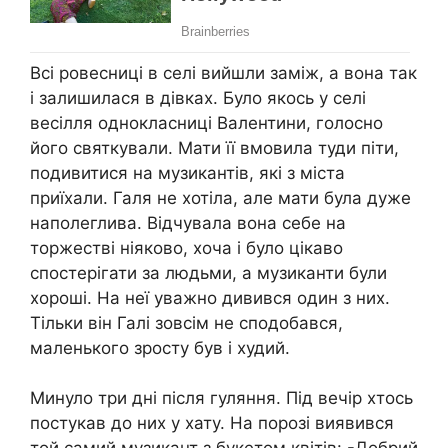
Всі ровесниці в селі вийшли заміж, а вона так
і залишилася в дівках. Було якось у селі
весілля однокласниці Валентини, голосно
його святкували. Мати її вмовила туди піти,
подивитися на музикантів, які з міста
приїхали. Галя не хотіла, але мати була дуже
наполеглива. Відчувала вона себе на
торжестві ніяково, хоча і було цікаво
спостерігати за людьми, а музиканти були
хороші. На неї уважно дивився один з них.
Тільки він Галі зовсім не сподобався,
маленького зросту був і худий.
Минуло три дні після гуляння. Під вечір хтось
постукав до них у хату. На порозі виявився