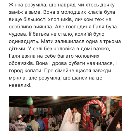
Жінка розуміла, що навряд-чи хтось дочку
заміж візьме. Вона з молодших класів була
вище більшості хлопчиків, личком теж не
особливо вийшла. Але господиня Галя була
чудова. Її батька не стало, коли їй було
одинадцять. Мати залишилася одна з трьома
дітьми. У селі без чоловіка в домі важко,
Галя взяла на себе багато чоловічих
обов’язків. Вона і дрова рубати навчилася, і
город копати. Про сімейне щастя завжди
мріяла, але розуміла, що шанси на це
невеликі.