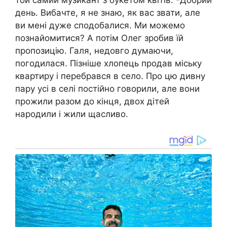
той самий музикант з букетом квітів: -Добрий
день. Вибачте, я не знаю, як вас звати, але
ви мені дуже сподобалися. Ми можемо
познайомитися? А потім Олег зробив їй
пропозицію. Галя, недовго думаючи,
погодилася. Пізніше хлопець продав міську
квартиру і перебрався в село. Про цю дивну
пару усі в селі постійно говорили, але вони
прожили разом до кінця, двох дітей
народили і жили щасливо.