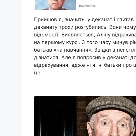
Прийшов я, значить, у деканат і спитав 
деканату трохи розгубились. Вони чомус
відомості. Виявляється, Аліну відрахув
на першому курсі. З того часу минув рі
батьків «на навчання». Звідки в неї стіл
дізнатися. Але я попросив у деканаті д
відрахування, адже ні я, ні батьки про
це.