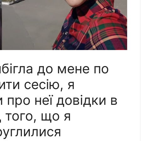
бігла до мене по
ити сесію, я
 про неї довідки в
д того, що я
круглилися