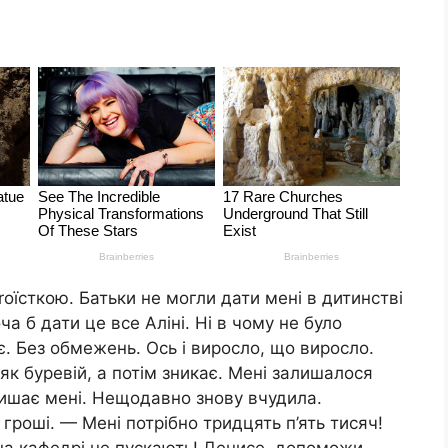
оїсткою. Батьки не могли дати мені в дитинстві
ча б дати це все Аліні. Ні в чому не було
є. Без обмежень. Ось і виросло, що виросло.
як буревій, а потім зникає. Мені залишалося
алишає мені. Нещодавно знову вчудила.
гроші. — Мені потрібно тридцять п’ять тисяч!
на кафедрі не пускають! Денисе, допоможи