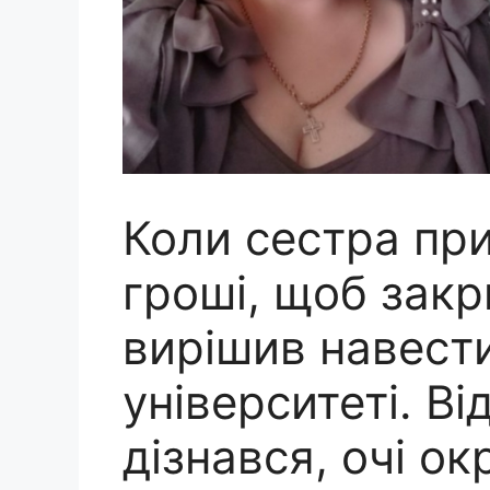
Коли сестра при
гроші, щоб закр
вирішив навести
університеті. Ві
дізнався, очі о