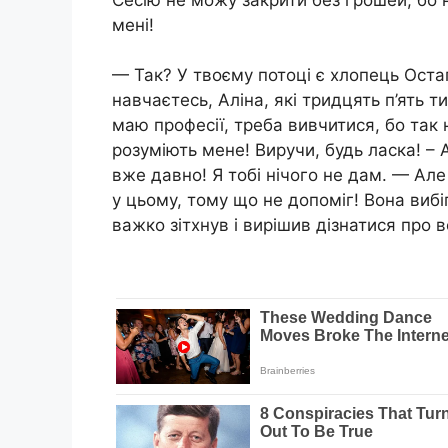
мені!
— Так? У твоєму потоці є хлопець Остап
навчаєтесь, Аліна, які тридцять п’ять т
маю професії, треба вивчитися, бо так 
розуміють мене! Виручи, будь ласка! – А
вже давно! Я тобі нічого не дам. — Але 
у цьому, тому що не допоміг! Вона виб
важко зітхнув і вирішив дізнатися про в