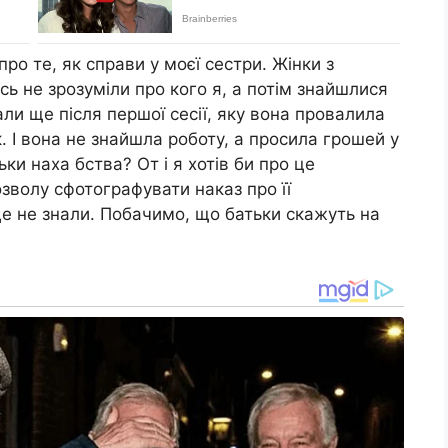
про те, як справи у моєї сестри. Жінки з
ь не зрозуміли про кого я, а потім знайшлися
али ще після першої сесії, яку вона провалила
к. І вона не знайшла роботу, а просила грошей у
ьки наха бства? От і я хотів би про це
озволу сфотографувати наказ про її
 це не знали. Побачимо, що батьки скажуть на