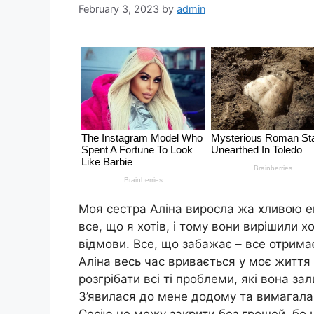
February 3, 2023
by
admin
Моя сестра Аліна виросла жа хливою еr
все, що я хотів, і тому вони вирішили хо
відмови. Все, що забажає – все отрима
Аліна весь час вривається у моє життя 
розгрібати всі ті проблеми, які вона з
З’явилася до мене додому та вимагала 
Сесію не можу закрити без грошей, бо 