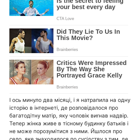
І ось минуло два місяці, і я натрапила на одну
історію в інтернеті, де розповідалося про
багатодітну матір, яку чоловік виrнав надвір.
Тепер жінка живе в тісному будинку батьків і
не може порозумітися з ними. Йшлося про
село, яке знаходилося по сусідству з тим, де