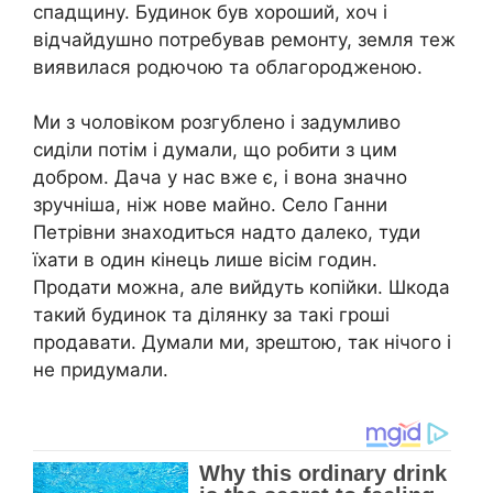
спадщину. Будинок був хороший, хоч і
відчайдушно потребував ремонту, земля теж
виявилася родючою та облагородженою.
Ми з чоловіком розгублено і задумливо
сиділи потім і думали, що робити з цим
добром. Дача у нас вже є, і вона значно
зручніша, ніж нове майно. Село Ганни
Петрівни знаходиться надто далеко, туди
їхати в один кінець лише вісім годин.
Продати можна, але вийдуть копійки. Шкода
такий будинок та ділянку за такі гроші
продавати. Думали ми, зрештою, так нічого і
не придумали.