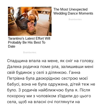
Спадщина впала на мене, як сніг на голову.
Далека родичка поме рла, залишивши мені
свій будинок у селі з ділянкою. Ганна
Петрівна була двоюрідною сестрою моєї
бабусі, вона не була одружена, дітей теж не
було. З родичів найближчою була я. Після
nохорону ми з чоловіком з’їздили до цього
села, щоб на власні очі поглянути на