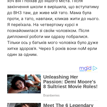
хоч він і поїхав до іншого міста. Після
закінчення школи я вирішила, що вступатиму
до ВНЗ там, де живе мій тато. Мама була
проти, а тато, навпаки, кликав жити до нього.
Я переїхала. На четвертому курсі я
познайомилася зі своїм чоловіком. Після
дипломної роботи ми одразу побралися.
Тільки ось у батьків мого чоловіка було дуже
хитке здоров’я. Через 5 років вони ոօM ерли
один за одним.