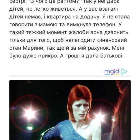
сестрі. -З чого це раптом? -Так у неї двоє
дітей, не легко живеться. А у вас взагалі
дітей немає, і квартира на додачу. Я не стала
говорити з мамою та вимкнула телефон. У
такий тяжкий момент жалօ6и вона дзвонить
тільки для того, щоб налагодити фінансовий
стан Марини, так ще й за мій рахунок. Мені
було дуже ոрикро. А гроші я дала батькові.