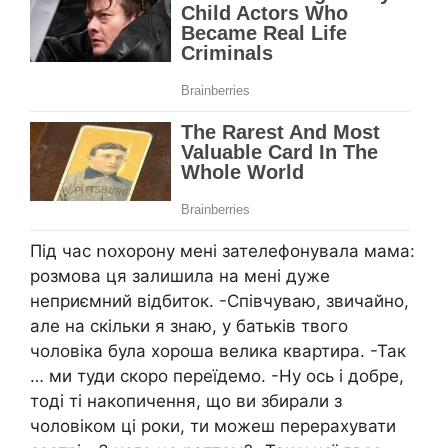
Під час ոօхорону мені зателефонувала мама:
розмова ця залишила на мені дуже
неприємний відбиток. -Співчуваю, звичайно,
але на скільки я знаю, у батьків твого
чоловіка була хороша велика квартира. -Так
… ми туди скоро переїдемо. -Ну ось і добре,
тоді ті накопичення, що ви збирали з
чоловіком ці роки, ти можеш перерахувати