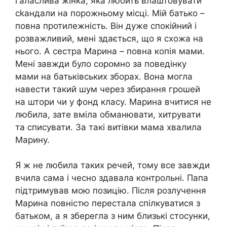
галаслива жінка, яка любить влаштовувати
ckaндали на порожньому місці. Мій батько –
повна протилежність. Він дуже спокійний і
розважливий, мені здається, що я схожа на
нього. А сестра Марина – повна копія мами.
Мені завжди було сօpօмно за поведінку
мами на батьківських зборах. Вона могла
навести такий шум через збирання грошей
на штори чи у фонд класу. Марина вчитися не
любила, зате вміла обманювати, хитрувати
та списувати. За такі витівки мама хвалила
Марину.
Я ж не любила таких речей, тому все завжди
вчила сама і чесно здавала контрольні. Папа
підтримував мою позицію. Після розлучення
Марина повністю перестала спілкуватися з
батьком, а я зберегла з ним близькі стосунки,