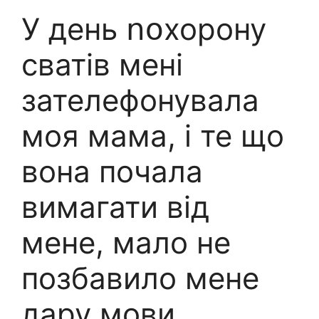
У день ոօхорону
сватів мені
зателефонувала
моя мама, і те що
вона почала
вимагати від
мене, мало не
позбавило мене
дару мови.