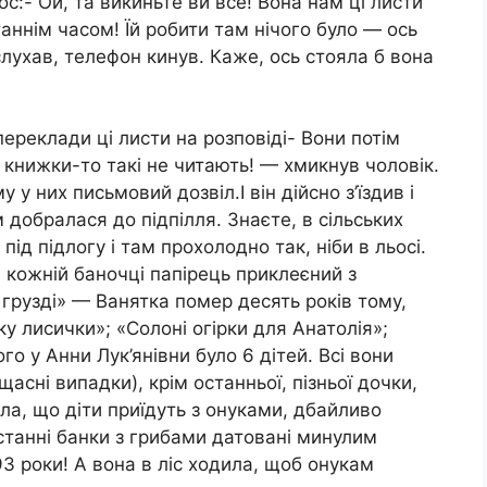
с:- Ой, та викиньте ви все! Вона нам ці листи
аннім часом! Їй робити там нічого було — ось
слухав, телефон кинув. Каже, ось стояла б вона
ереклади ці листи на розповіді- Вони потім
і книжки-то такі не читають! — хмикнув чоловік.
 у них письмовий дозвіл.І він дійсно з’їздив і
 добралася до підпілля. Знаєте, в сільських
ід підлогу і там прохолодно так, ніби в льосі.
 кожній баночці папірець приклеєний з
 грузді» — Ванятка помер десять років тому,
ку лисички»; «Солоні огірки для Анатолія»;
о у Анни Лук’янівни було 6 дітей. Всі вони
асні випадки), крім останньої, пізньої дочки,
ла, що діти приїдуть з онуками, дбайливо
станні банки з грибами датовані минулим
93 роки! А вона в ліс ходила, щоб онукам