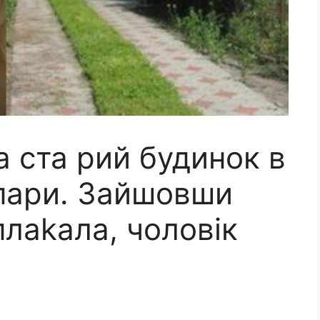
 ста рий будинок в
 пари. Зайшовши
лаkала, чоловік