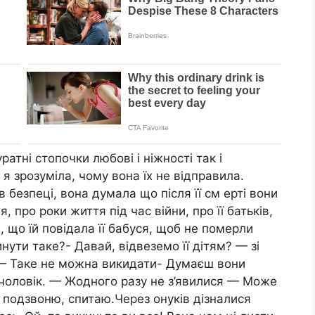
ратні стопочки любові і ніжності так і
 я зрозуміла, чому вона їх не відправила.
 безпеці, вона думала що після її см ерті вони
, про роки життя під час війни, про її батьків,
, що їй повідала її бабуся, щоб не померли
инути таке?- Давай, відвеземо її дітям? — зі
 — Таке не можна викидати- Думаєш вони
 чоловік. — Жодного разу не з’явилися — Може
 їм подзвоню, спитаю.Через онуків дізналися