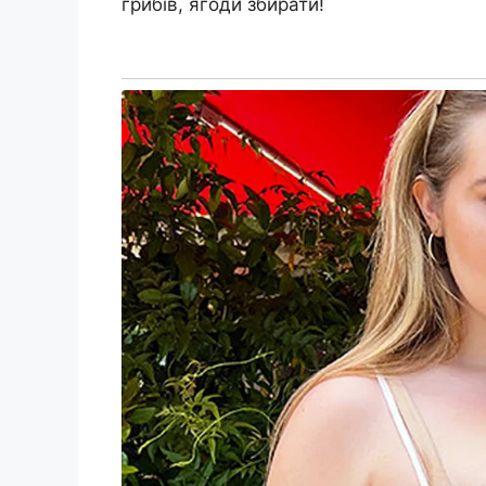
грибів, ягоди збирати!