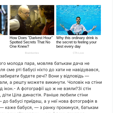
його молода пара, мовляв батькам дача не
ля сме рті бабусі ніхто до хати не навідувався,
 забирати будете речі? Вони у відповідь —
али, а решту можете викинути. Чоловік на стіни
 ікон.- А фотографії що ж не взяли?Зі стін
, діти Ціла династія. Раніше любили стіни
до бабусі приїдеш, а у неї нова фотографія в
, — каже бабуся, — з ранку прокинуся, батькам