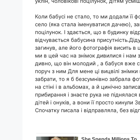
уклін, чоловікові поцілунок, дітям усмі
Коли бабусі не стало, то ми додали її 
село (яка стала іменуватися дачею), з
поцілунок. І здається, що в будинку ві
відчувається бабусина присутність.Дідус
загинув, але його фотографія висить в 
ми в цей час на знімок дивилися і нам 
дивно, що він молодий , а бабуся вже с
поруч з ним Для мене ці вицвілі знімки 
забрати, то я б безсумнівно забрала фо
на стіні і в альбомах, а й цинічно запи
прибирання і знаєте рука не піднялася в
дітей і онуків, а вони її просто кинули 
Спочатку писала і відправляла, без відп