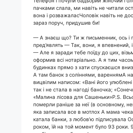
телефон і почули бадьорий жіночий голо
пачками слала, ми навіть не читали ост
вона і розважаласЧоловік навіть не до
зараз поруч, придушив би!
— А знаєш що? Ти ж письменник, ось і п
пред’являть — Так, вони, я впевнений, 
— Але я заради тебе поїду до цих, візьму
оформив всі нотаріально. А я тим часом
будинках прямо з хати спускаєшся вниз п
А там банок з соліннями, вареннямА на
вицвілим написом: «Вані його улюблені
так і не стала в нагоді баночка; «Сонеч
«Малина лісова для Сашеньки»P.S. Всьог
померли раніше за неї (в основному, нещ
яка записала все в мотлох А мама чека
катала банки, з любов’ю підписувала О
роком, їй на той момент було 93 роки. 