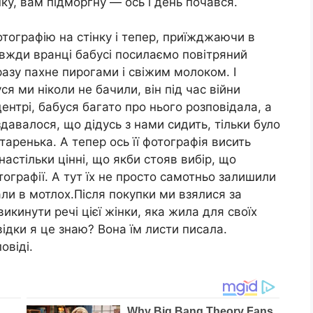
шку, вам підморгну — ось і день почався.
фотографію на стінку і тепер, приїжджаючи в
авжди вранці бабусі посилаємо повітряний
дразу пахне пирогами і свіжим молоком. І
я ми ніколи не бачили, він під час війни
центрі, бабуся багато про нього розповідала, а
здавалося, що дідусь з нами сидить, тільки було
таренька. А тепер ось її фотографія висить
настільки цінні, що якби стояв вибір, що
тографії. А тут їх не просто самотньо залишили
сали в мотлох.Після покупки ми взялися за
икинути речі цієї жінки, яка жила для своїх
Звідки я це знаю? Вона їм листи писала.
овіді.