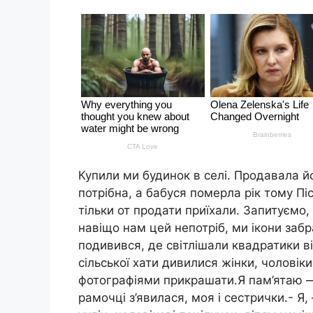
Купили ми будинок в селі. Продавала 
потрібна, а бабуся померла рік тому Піс
тільки от продати приїхали. Запитуємо,
навіщо нам цей непотріб, ми ікони забр
подивився, де світлішали квадратики від
сільської хати дивилися жінки, чоловіки
фотографіями прикрашати.Я пам’ятаю — 
рамочці з’явилася, моя і сестрички.- Я