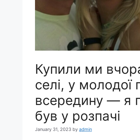
Купили ми вчора
селі, у молодої
всередину — я п
був у розпачі
January 31, 2023
by
admin