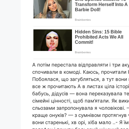
А потім перестала відправляти і три аку
спочивали в комоді. Каюсь, прочитали І
Побоялася, що загубляться, а тут вони в
все ж прочитають А в листах ціла історія
бабусь, дідусів — вона переказувала те
сімейні цінності, щоб пам’ятали. Як вик
сльозами запропонувала я чоловікові.
краще онуків? — з сумнівом протягнув
вони старенькі, хв орі, хіба мало ..- Я