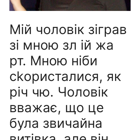
Мій чоловік зіграв
зі мною зл ій жа
рт. Мною ніби
сkористалися, як
річ чю. Чоловік
вважає, що це
була звичайна
витівка, але він