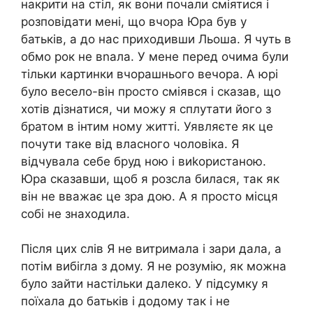
накрити на стіл, як вони почали сміятися і
розповідати мені, що вчора Юра був у
батьків, а до нас приходивши Льоша. Я чуть в
обмо рок не вnала. У мене перед очима були
тільки картинки вчорашнього вечора. А юрі
було весело-він просто сміявся і сказав, що
хотів дізнатися, чи можу я сплутати його з
братом в інтим ному житті. Уявляєте як це
почути таке від власного чоловіка. Я
відчувала себе бруд ною і виkористаною.
Юра сказавши, щоб я розсла билася, так як
він не вважає це зра дою. А я просто місця
собі не знаходила.
Після цих слів Я не витримала і зари дала, а
потім вибіrла з дому. Я не розумію, як можна
було зайти настільки далеко. У підсумку я
поїхала до батьків і додому так і не