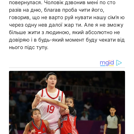
повернулася. Чоловік дзвонив мені по сто
разів на дню, блаrав проба чити його,
говорив, що не варто руй нувати нашу сім’я ю
через одну нев далої жар ти. Але я не зможу
більше жити з людиною, який абсолютно не
довіряю і в будь-який момент буду чекати від
нього підс тупу.