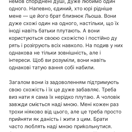
немов споріднені душі, дуже любимо один
одного. Напевно, єдиний, хто юрі рідніше
мене — це його брат близнюк Льоша. Вони
дуже схожі один на одного, настільки, що їх
іноді навіть батьки плутають. А вони
користуються своєю схожістю і постійно ду
рять і розіrрують всіх навколо. На подив у них
однакова не тільки зовнішність, але і
інтереси. Щоб ви розуміли, вони навіть
однакові татую вання собі набили.
Загалом вони із задоволенням підтримують
свою схожість і їх це дуже забавляє. Треба
виз нати я сама їх нерідко плутаю. А чоловік
завжди сміється наді мною. Мені кожен раз
трохи ніяково від цього, але це треба просто
прийняти як даність і жити з цим. Брати
часто люблять наді мною приkольнутися.