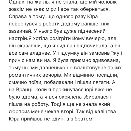
Однак, на жа ль, я не знала, що мій чоловік
зовсім не знає міри і все так обернеться.
Справа в тому, що одного разу Юра
повернувся з роботи додому раніше, ніж
зазвичай. У нього був дуже піднесений
настрій.Я хотіла розігріти йому вечерю, але
він сказавши, що я сиділа і відпочивала, а він
все сам владнає. У підсумку він замовив їжу і
приніс нам ви на. Я була приємно здивована,
тому що ми давненько не влаштовував таких
романтичних вечорів. Ми відмінно посиділи,
смачно поїли, побалакали і пішли лягати. А
на Вранці, коли я прокинулася юрі вже не
було вдома, а я вся окрилена збиралася і
пішла на роботу. Тоді я ще не знала який
сюрприз мене чекав вгорі. Так від каліцтва
Юра прийшов не один, а з братом.