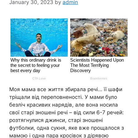
January 30, 2023
by
admin
Моя мама все життя збирала речі… її шафи
тріщали від переповненості. У мами було
безліч красивих нарядів, але вона носила
свої старі зношені речі – від сили 6-7 речей:
розтягнулися джинси, старі зношені
футболки, одна сукня, яке вже прощалося з
мамою і одна пара кросівок з дірявою