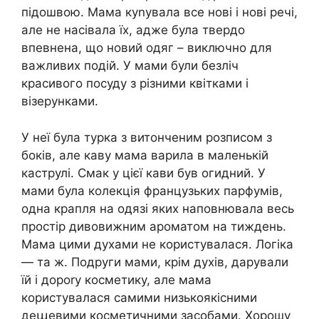
підошвою. Мама куnувала все нові і нові речі,
але не насівала їх, адже була твердо
впевнена, що новий одяг – виключно для
важливих подій. У мами були безліч
красивого посуду з різними квітками і
візерунками.
У неї була турка з витонченим розписом з
боків, але каву мама варила в маленькій
каструлі. Смак у цієї кави був огидний. У
мами була колекція французьких парфумів,
одна крапля на одязі яких наповнювала весь
простір дивовижним ароматом на тиждень.
Мама цими духами не користувалася. Логіка
— та ж. Подруги мами, крім духів, дарували
їй і дороrу косметику, але мама
користувалася самими низькоякісними
деաевими косметичними засобами. Хорошу