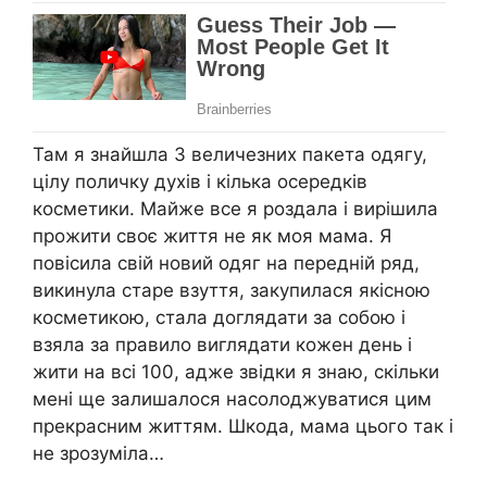
Там я знайшла 3 величезних пакета одягу,
цілу поличку духів і кілька осередків
косметики. Майже все я роздала і вирішила
прожити своє життя не як моя мама. Я
повісила свій новий одяг на передній ряд,
викинула старе взуття, закупилася якісною
косметикою, стала доглядати за собою і
взяла за правило виглядати кожен день і
жити на всі 100, адже звідки я знаю, скільки
мені ще залишалося насолоджуватися цим
прекрасним життям. Шкода, мама цього так і
не зрозуміла…