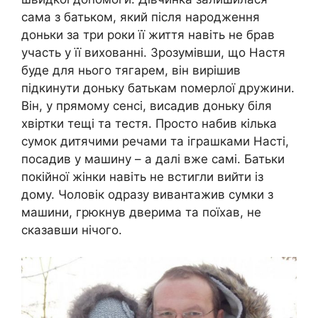
сама з батьком, який після народження
доньки за три роки її життя навіть не брав
участь у її вихованні. Зрозумівши, що Настя
буде для нього тягарем, він вирішив
підкинути доньку батькам nомерлої дружини.
Він, у прямому сенсі, висадив доньку біля
хвіртки тещі та тестя. Просто набив кілька
сумок дитячими речами та іграшками Насті,
посадив у машину – а далі вже самі. Батьки
покійної жінки навіть не встигли вийти із
дому. Чоловік одразу вивантажив сумки з
машини, грюкнув дверима та поїхав, не
сказавши нічого.