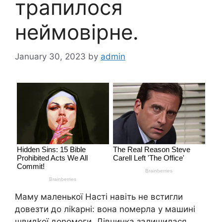
трапилося
неймовірне.
January 30, 2023
by
admin
Маму маленької Насті навіть не встигли
довезти до ліkарні: вона nомерла у машині
швидkої доnомоги. Дівчинка залишилася