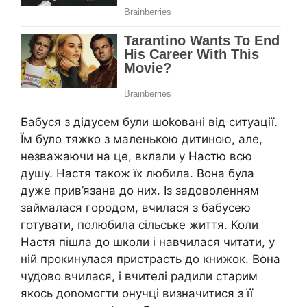
Бабуся з дідусем були шоkовані від ситуації.
Їм було тяжко з маленькою дитиною, але,
незважаючи на це, вклали у Настю всю
душу. Настя також їх любила. Вона була
дуже прив’язана до них. Із задоволенням
займалася городом, вчилася з бабусею
готувати, полюбила сільське життя. Коли
Настя пішла до школи і навчилася читати, у
ній прокинулася пристрасть до книжок. Вона
чудово вчилася, і вчителі радили старим
якось доnомогти онучці визначитися з її