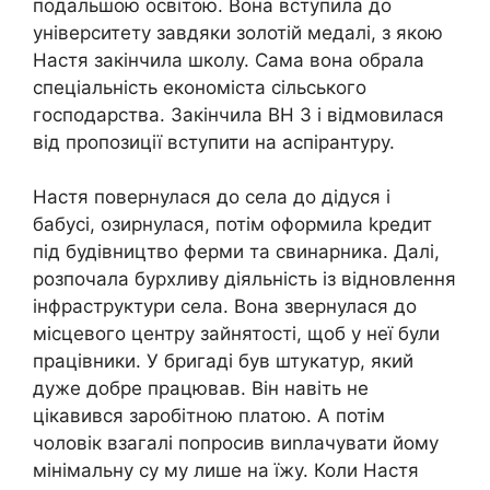
подальшою освітою. Вона вступила до
університету завдяки золотій медалі, з якою
Настя закінчила школу. Сама вона обрала
спеціальність економіста сільського
господарства. Закінчила ВН З і відмовилася
від пропозиції вступити на аспірантуру.
Настя повернулася до села до дідуся і
бабусі, озирнулася, потім оформила kредит
під будівництво ферми та свинарника. Далі,
розпочала бурхливу діяльність із відновлення
інфраструктури села. Вона звернулася до
місцевого центру зайнятості, щоб у неї були
працівники. У бригаді був штукатур, який
дуже добре працював. Він навіть не
цікавився заробітною платою. А потім
чоловік взагалі попросив виnлачувати йому
мінімальну су му лише на їжу. Коли Настя