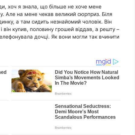
и, хоч я знала, що більше не хоче мене
му. Але на мене чекав великий сюрприз. Біля
динку, а там сидить незнайомий чоловік. Він
і він куnив, половину грошей віддав, а решту –
телефонувала дочці. Як вони могли так вчинити