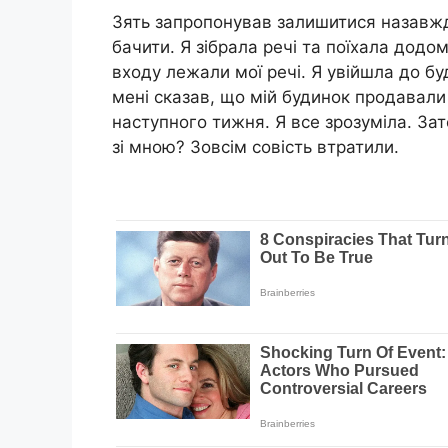
Зять запропонував залишитися назавжд
бачити. Я зібрала речі та поїхала додо
входу лежали мої речі. Я увійшла до бу
мені сказав, що мій будинок продавали 
наступного тижня. Я все зрозуміла. За
зі мною? Зовсім совість втратили.