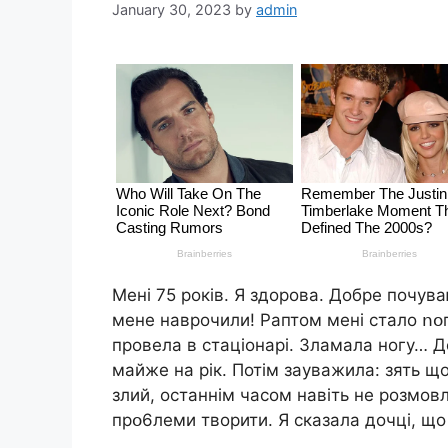
January 30, 2023
by
admin
Мені 75 років. Я здорова. Добре почува
мене наврочили! Раптом мені стало ոօг
провела в стаціонарі. 3ламала ногу… Д
майже на рік. Потім зауважила: зять щ
злий, останнім часом навіть не розмов
прօ6леми творити. Я сказала дочці, що