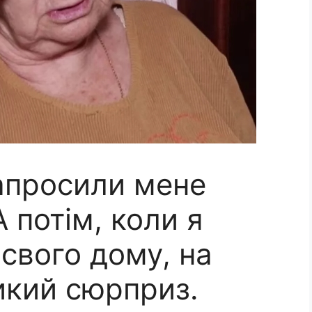
запросили мене
 потім, коли я
свого дому, на
икий сюpприз.