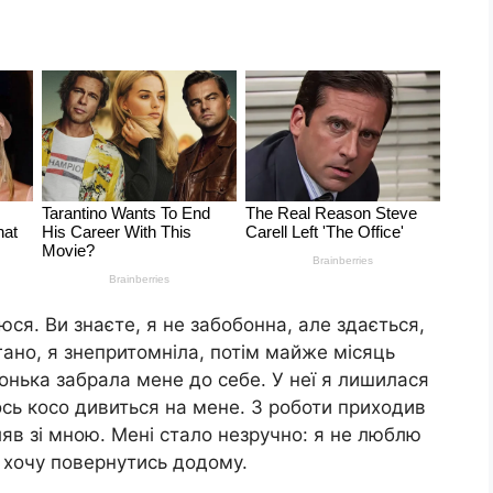
юся. Ви знаєте, я не забобонна, але здається,
ано, я знепритомніла, потім майже місяць
онька забрала мене до себе. У неї я лишилася
ось косо дивиться на мене. З роботи приходив
ляв зі мною. Мені стало незручно: я не люблю
 хочу повернутись додому.