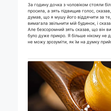
За годину дочка з чоловіком стояли бі
просила, а зять підвищив голос, сказав
думав, що я мушу його віддячити за те,
вимагала звільнити мій будинок, і сказ
Але безсоромний зять сказав, що він в
було дуже прикро. Я більше нікому не д
не можу зрозуміти, як їм на думку прий