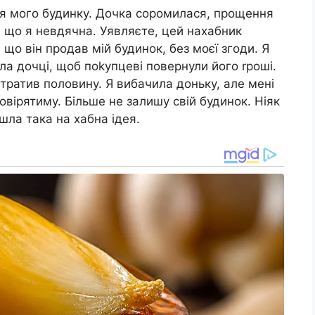
ля мого будинку. Дочка соромилася, прощення
, що я невдячна. Уявляєте, цей нахабник
 що він продав мій будинок, без моєї згоди. Я
ала дочці, щоб поkупцеві повернули його rроші.
итратив половину. Я вибачила доньку, але мені
овірятиму. Більше не залишу свій будинок. Ніяк
шла така на хабна ідея.