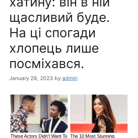
хатину: він в ній
щасливий буде.
На ці спогади
хлопець лише
посміхався.
January 29, 2023
by
admin