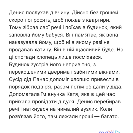
Денис послухав дівчину. Дійсно без грошей
скоро попросять, щоб поїхав з квартири.
Тому зібрав свої речі і поїхав в будинок, який
заповіла йому бабуся. Він пам’ятає, як вона
наказувала йому, щоб ні в якому разі не
продавав хатину. Він в ній щасливий буде. На
ці спогади хлопець лише посміхався.
Будинок зустрів його непривітно, з
перекошеними дверима і забитими вікнами.
Сусід дід Панас допоміг хлопцю привести в
порядок подвір’я, разом потім обідали у діда.
Допомагала їм внучка Катя, яка в цей час
приїхала провідати дідуся. Денис перебирав
речі і наткнувся на чималий вузлик. Коли
розв’язав його, там лежали гроші — багато.