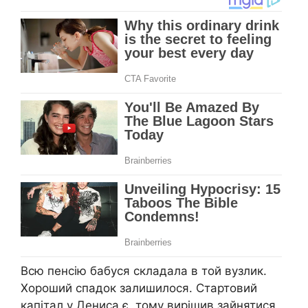
Всю пенсію бабуся складала в той вузлик.
Хороший спадок залишилося. Стартовий
капітал у Дениса є, тому вирішив зайнятися