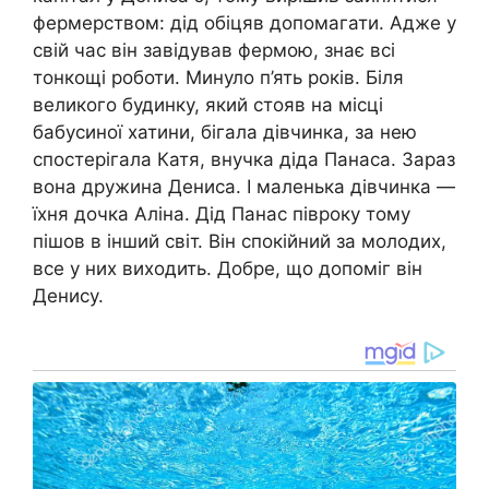
фермерством: дід обіцяв допомагати. Адже у
свій час він завідував фермою, знає всі
тонкощі роботи. Минуло п’ять років. Біля
великого будинку, який стояв на місці
бабусиної хатини, бігала дівчинка, за нею
спостерігала Катя, внучка діда Панаса. Зараз
вона дружина Дениса. І маленька дівчинка —
їхня дочка Аліна. Дід Панас півроку тому
пішов в інший світ. Він спокійний за молодих,
все у них виходить. Добре, що допоміг він
Денису.