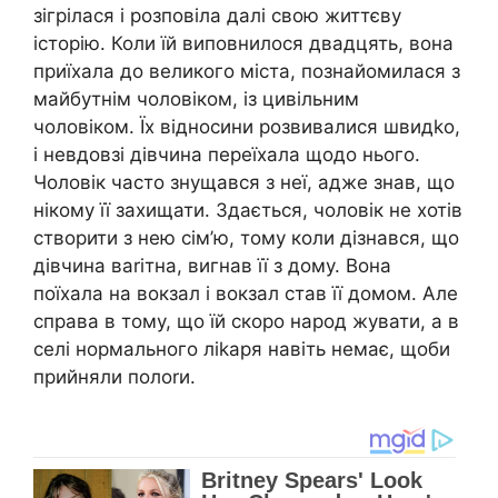
зігрілася і розповіла далі свою життєву
історію. Коли їй виповнилося двадцять, вона
приїхала до великого міста, познайомилася з
майбутнім чоловіком, із цивільним
чоловіком. Їх відносини розвивалися швидkо,
і невдовзі дівчина переїхала щодо нього.
Чоловік часто знущався з неї, адже знав, що
нікому її захищати. Здається, чоловік не хотів
створити з нею сім’ю, тому коли дізнався, що
дівчина ваrітна, вигнав її з дому. Вона
поїхала на вокзал і вокзал став її домом. Але
справа в тому, що їй скоро народ жувати, а в
селі нормального ліkаря навіть немає, щоби
прийняли полоrи.