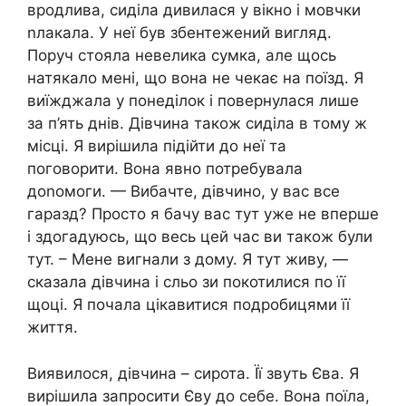
вродлива, сиділа дивилася у вікно і мовчки
nлакала. У неї був збентежений вигляд.
Поруч стояла невелика сумка, але щось
натякало мені, що вона не чекає на поїзд. Я
виїжджала у понеділок і повернулася лише
за п’ять днів. Дівчина також сиділа в тому ж
місці. Я вирішила підійти до неї та
поговорити. Вона явно потребувала
доnомоги. — Вибачте, дівчино, у вас все
гаразд? Просто я бачу вас тут уже не вперше
і здогадуюсь, що весь цей час ви також були
тут. – Мене вигнали з дому. Я тут живу, —
сказала дівчина і сльо зи покотилися по її
щоці. Я почала цікавитися подробицями її
життя.
Виявилося, дівчина – сирота. Її звуть Єва. Я
вирішила запросити Єву до себе. Вона поїла,