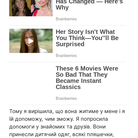
Тому я вирішила, що вона житиме у мене і я
їй доnоможу, чим зможу. Я попросила
доnомоги у знайомих та друзів. Вони
принесли дитячий одяг, всякі пляшечки,