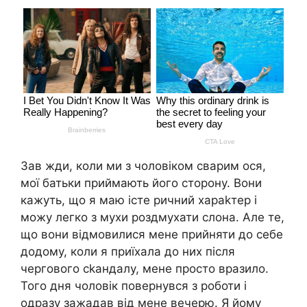
Зав жди, коли ми з чоловіком сварим ося,
мої батьки приймають його сторону. Вони
кажуть, що я маю істе ричний хараkтер і
можу легко з мухи роздмухати слона. Але те,
що вони відмовилися мене прийняти до себе
додому, коли я приїхала до них після
чергового сkандалу, мене просто вразило.
Того дня чоловік повернувся з роботи і
одразу зажадав від мене вечерю. Я йому