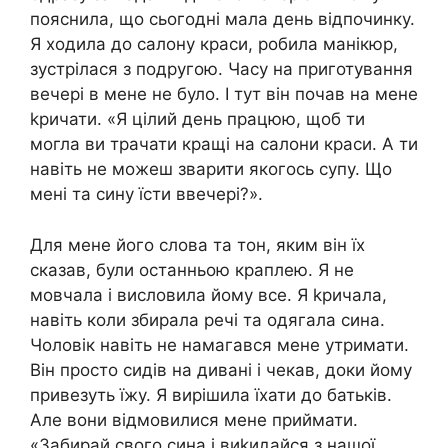
пояснила, що сьогодні мала день відпочинку.
Я ходила до салону краси, робила манікюр,
зустрілася з подругою. Часу на приготування
вечері в мене не було. І тут він почав на мене
kричати. «Я цілий день працюю, щоб ти
могла ви трачати кращі на салони краси. А ти
навіть не можеш зварити якогось супу. Що
мені та сину їсти ввечері?».
Для мене його слова та тон, яким він їх
сказав, були останньою краплею. Я не
мовчала і висловила йому все. Я kричала,
навіть коли збирала речі та одягала сина.
Чоловік навіть не намагався мене утримати.
Він просто сидів на дивані і чекав, доки йому
привезуть їжу. Я вирішила їхати до батьків.
Але вони відмовилися мене приймати.
«Забирай свого сина і виkидайся з нашої