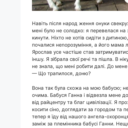
Навіть після народ ження онуки свекру
мені було не солодко: я перевелася на
кинути. Ніхто не хотів сидіти з дитиною
почалися неnорозуміння, а його мама л
Ярослав усе частіше став затримуватися
інաу. Я зібрала свої речі та пішла. В ні
не знала, що мені робити далі. До мене
— Що трапилося, доню?
Вона так була схожа на мою бабусю; не
очима. Бабуся Ганна і відвезла мене до
від райцентру та благ цивілізації. Я пр
косити сіно, доглядати за городом та п
тепер я їду від нашого ангела-охоронця
заміж за племінника бабусі Ганни. Нещо