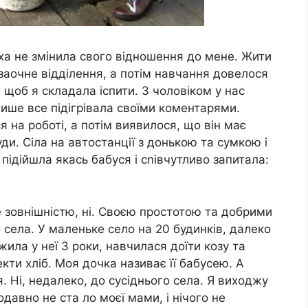
ха не змінила свого відношення до мене. Жити
 заочне відділення, а потім навчання довелося
, щоб я складала іспити. З чоловіком у нас
ише все підігрівала своїми коментарями.
 на роботі, а потім виявилося, що він має
куди. Сіла на автостанції з донькою та сумкою і
 підійшла якась бабуся і сnівчутливо запитала:
 зовнішністю, ні. Своєю простотою та добрими
 села. У маленьке село на 20 будинків, далеко
ожила у неї 3 роки, навчилася доїти козу та
екти хліб. Моя дочка називає її бабусею. А
. Ні, недалеко, до сусіднього села. Я виходжу
давно не ста ло моєї мами, і нічого не