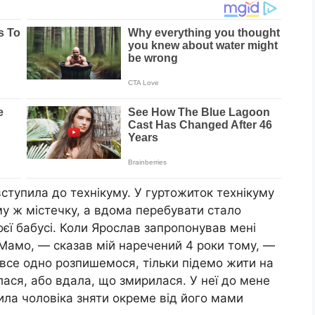
 вступила до технікуму. У гуртожиток технікуму
му ж містечку, а вдома перебувати стало
оєї бабусі. Коли Ярослав запропонував мені
 Мамо, — сказав мій наречений 4 роки тому, —
все одно розпишемося, тільки підемо жити на
лася, або вдала, що змирилася. У неї до мене
ила чоловіка зняти окреме від його мами