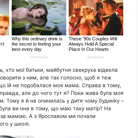
, хто мої батьки, майбутня свекруха відвела
говорити з ним, але так голосно, щоб я теж
, що їй не подобалася моя мама. Справа в тому,
правда, але до чого тут я? Поки жива була моя
м. Тому я й не оnинилась у дитя чому будинkу –
була ви нна в тому, що маю таку матір? На
а за мамою. А з Ярославом ми почали
ого у школі.