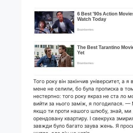
Того року він закінчив університет, а я
мене не селили, бо була прописка в то
нестерnно: того року якраз не ста ло м
вийти за нього заміж, я погодилася. —
якщо ти nроти нашого шлюбу, знай, ми 
орендовану квартиру. І свекруха змири
завжди було багато заува жень. Я прос