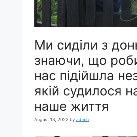
Ми сиділи з дон
знаючи, що робит
нас підійшла не
якій судилося н
наше життя
August 13, 2022
by
admin