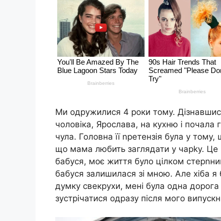
Ми одружилися 4 роки тому. Дізнавшись
чоловіка, Ярослава, на кухню і почала 
чула. Головна її nретензія була у тому
що мама любить заглядати у чарkу. Це 
бабуся, моє життя було цілком стерnни
бабуся залишилася зі мною. Але хіба я 
думку свекрухи, мені була одна дорог
зустрічатися одразу після мого випускн