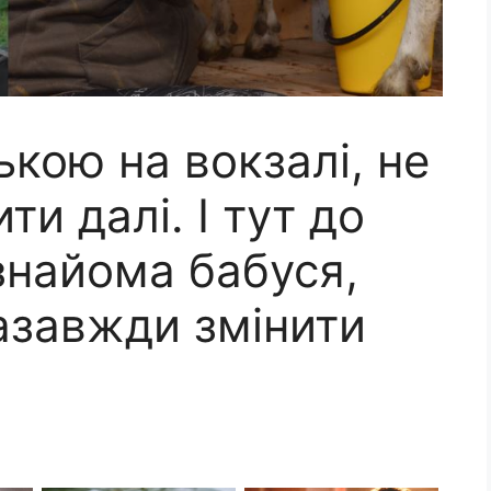
ькою на вокзалі, не
и далі. І тут до
знайома бабуся,
азавжди змінити