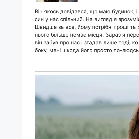
Він якось довідався, що маю будинок, і 
син у нас спільний. На вигляд я зрозумі
Швидше за все, йому потрібні гроші та 
нього більше немає місця. Зараз я пе
він забув про нас і згадав лише тоді, к
боку, мені шкода його просто по-людсь