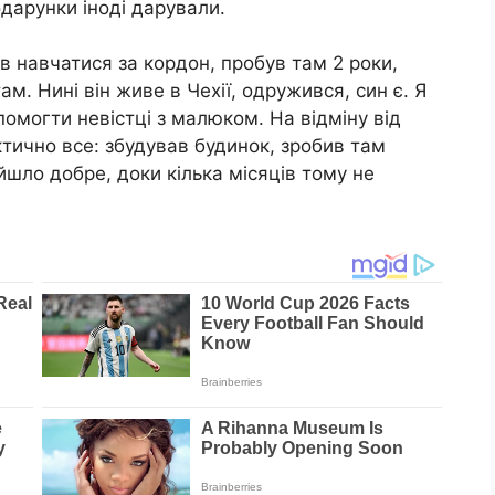
одарунки іноді дарували.
ав навчатися за кордон, пробув там 2 роки,
м. Нині він живе в Чехії, одружився, син є. Я
помогти невістці з малюком. На відміну від
ктично все: збудував будинок, зробив там
йшло добре, доки кілька місяців тому не