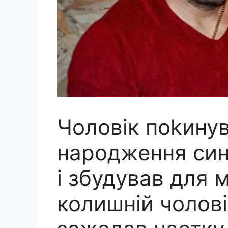
Чоловік поkинув
народження сина
і збудував для 
колишній чолові