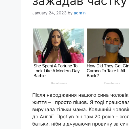
зажадав частку
January 24, 2023
by
admin
Після народження нашого сина чоловік
життя – і просто пішов. Я тоді працюв
виручала тільки мама. Колишній чоловік
до Англії. Пробув він там 20 років – жо
батьки, ніби відчуваючи провину за син