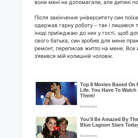
вони мені не допомагали, але дитині п
Після закінчення університету син поїх
одержав гарну роботу – так і лишився та
іноді приїжджаю до них у гості, щоб до
свого батька, син зробив для мене пра
ремонт, переписав житло на мене. Все 
з’явився мій колишній чоловік.