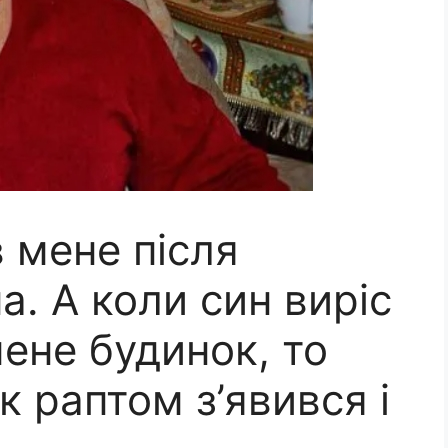
 мене після
. А коли син виріс
мене будинок, то
к раптом з’явився і