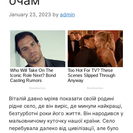
очам
January 23, 2023
by
admin
Віталій давно мріяв показати своїй родині
рідне село, де він виріс, де минули найкращі,
безтурботні роки його життя. Він народився у
мальовничому куточку нашої країни. Село
перебувала далеко від цивілізації, але було