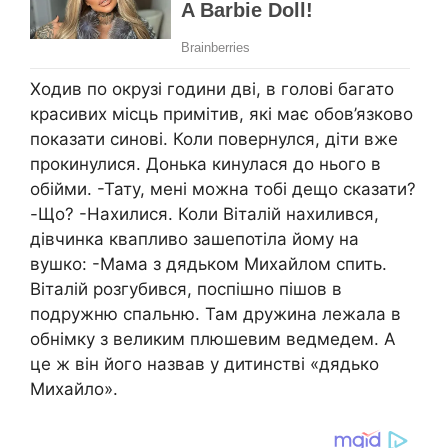
Ходив по окрузі години дві, в голові багато
красивих місць примітив, які має обов’язково
показати синові. Коли повернулся, діти вже
прокинулися. Донька кинулася до нього в
обійми. -Тату, мені можна тобі дещо сказати?
-Що? -Нахилися. Коли Віталій нахилився,
дівчинка квапливо зашепотіла йому на
вушко: -Мама з дядьком Михайлом спить.
Віталій розгубився, поспішно пішов в
подружню спальню. Там дружина лежала в
обнімку з великим плюшевим ведмедем. А
це ж він його назвав у дитинстві «дядько
Михайло».