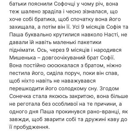
батьки пояснили Софочці у чому річ, вона
теж шалено зраділа і чесно зізналася, що
хоче собі братика, щоб спочатку вона його
захищала, а потім він її. Усі 9 місяців Софія та
Паша буквально крутилися навколо Насті, не
давали їй навіть маленькі пакетики
піднімати. Ось, через 9 місяців і народився
Мишенька – довгоочікуваний брат Софії.
Вона постійно сюсюкалася з братом, ніжно
пестила його, сиділа поруч, поки він спав,
щоб ніхто навіть не наважувався
перешкодити його солодкому сну. Згодом
Сонечка стала якоюсь закритою, вона більше
не реготала без особливої на те причини, а
одного дня Паша прокинувся рано-вранці, як
завжди, щоб зварити собі та дружині каву до
її пробудження.