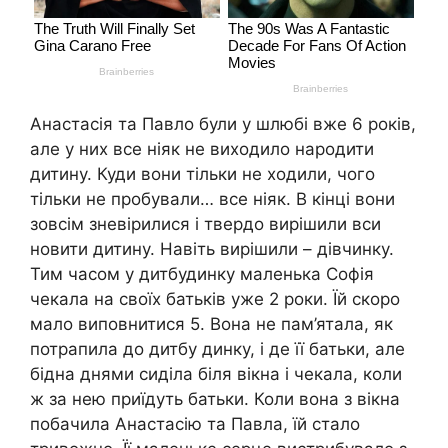
Анастасія та Павло були у шлюбі вже 6 років,
але у них все ніяк не виходило народити
дитину. Куди вони тільки не ходили, чого
тільки не пробували… все ніяк. В кінці вони
зовсім зневірилися і твердо вирішили вси
новити дитину. Навіть вирішили – дівчинку.
Тим часом у дитбудинку маленька Софія
чекала на своїх батьків уже 2 роки. Їй скоро
мало виповнитися 5. Вона не пам’ятала, як
потрапила до дитбу динку, і де її батьки, але
бідна днями сиділа біля вікна і чекала, коли
ж за нею приїдуть батьки. Коли вона з вікна
побачила Анастасію та Павла, їй стало