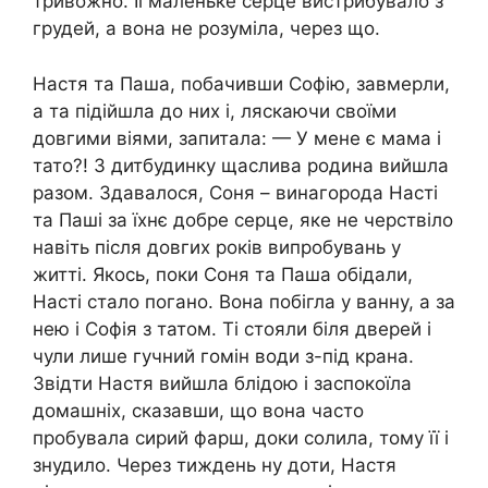
тривожно. Її маленьке серце вистрибувало з
грудей, а вона не розуміла, через що.
Настя та Паша, побачивши Софію, завмерли,
а та підійшла до них і, ляскаючи своїми
довгими віями, запитала: — У мене є мама і
тато?! З дитбудинку щаслива родина вийшла
разом. Здавалося, Соня – винагорода Насті
та Паші за їхнє добре серце, яке не черствіло
навіть після довгих років випробувань у
житті. Якось, поки Соня та Паша обідали,
Насті стало погано. Вона побігла у ванну, а за
нею і Софія з татом. Ті стояли біля дверей і
чули лише гучний гомін води з-під крана.
Звідти Настя вийшла блідою і заспокоїла
домашніх, сказавши, що вона часто
пробувала сирий фарш, доки солила, тому її і
знудило. Через тиждень ну доти, Настя