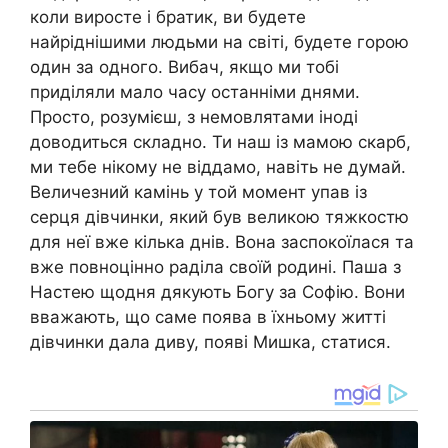
коли виросте і братик, ви будете
найріднішими людьми на світі, будете горою
один за одного. Вибач, якщо ми тобі
приділяли мало часу останніми днями.
Просто, розумієш, з немовлятами іноді
доводиться складно. Ти наш із мамою скарб,
ми тебе нікому не віддамо, навіть не думай.
Величезний камінь у той момент упав із
серця дівчинки, який був великою тяжкостю
для неї вже кілька днів. Вона заспокоїлася та
вже повноцінно раділа своїй родині. Паша з
Настею щодня дякують Богу за Софію. Вони
вважають, що саме поява в їхньому житті
дівчинки дала диву, появі Мишка, статися.