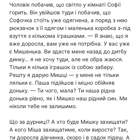
Чоловік побачив, що світло у кімнаті Софії
горить. Він увійшов туди і побачив, що
Софочка стоїть уже одягнена, а поряд з нею
рюкзачок з її одягом і маленька коробка з-під
взуття з кількома іграшками. — Я знаю, що я
вже доросла, вам уже не потрібна. У вас уже
є Мишенька. Ви здасте мене назад до дитбу
динку… я не хочу туди, але не обра жаюся.
Тільки я кілька іграшок із собою заберу.
Решту я дарую Мишці — у мене не тільки
ляльки є. Паша підійшов і міцно обійняв
доньку. — Ти чого, мала? Ти наша рідна
донька рівно, як і Мишко наш рідний син. Ми
ніколи тебе не залишимо.
Що за дурниці? А хто буде Мишку захищати?
А кого Міша захищатиме, коли виросте? Так,
ти доросла дівчинка, скоро і в садок підеш. А