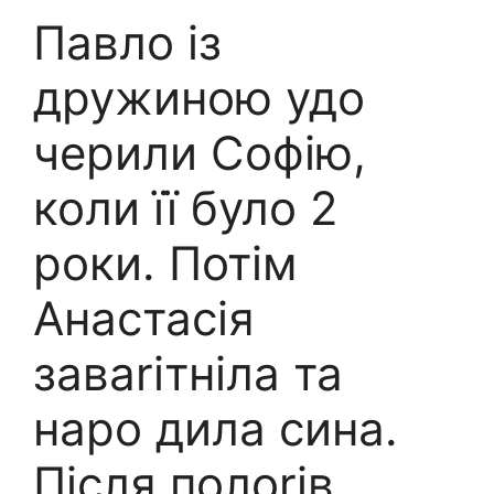
Павло із
дружиною удо
черили Софію,
коли її було 2
роки. Потім
Анастасія
заваrітніла та
наро дила сина.
Після полоrів