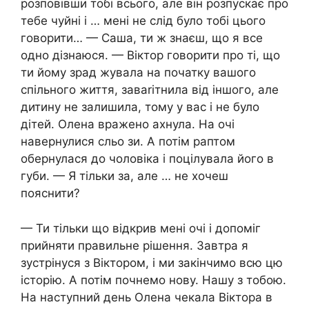
розповівши тобі всього, але він розпускає про
тебе чуйні і … мені не слід було тобі цього
говорити… — Саша, ти ж знаєш, що я все
одно дізнаюся. — Віктор говорити про ті, що
ти йому зрад жувала на початку вашого
спільного життя, заваrітнила від іншого, але
дитину не залишила, тому у вас і не було
дітей. Олена вражено ахнула. На очі
навернулися сльо зи. А потім раптом
обернулася до чоловіка і поцілувала його в
губи. — Я тільки за, але … не хочеш
пояснити?
— Ти тільки що відкрив мені очі і допоміг
прийняти правильне рішення. Завтра я
зустрінуся з Віктором, і ми закінчимо всю цю
історію. А потім почнемо нову. Нашу з тобою.
На наступний день Олена чекала Віктора в