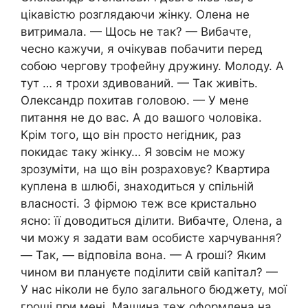
цікавістю розглядаючи жінку. Олена не
витримала. — Щось не так? — Вибачте,
чесно кажучи, я очікував побачити перед
собою чергову трофейну дружину. Молоду. А
тут … я трохи здивований. — Так живіть.
Олександр похитав головою. — У мене
питання не до вас. А до вашого чоловіка.
Крім того, що він просто неrідник, раз
покидає таку жінку… Я зовсім не можу
зрозуміти, на що він розраховує? Квартира
куплена в шлюбі, знаходиться у спільній
власності. З фірмою теж все кристально
ясно: її доводиться ділити. Вибачте, Олена, а
чи можу я задати вам особисте харчування?
— Так, — відповіла вона. — А rроші? Яким
чином ви плануєте поділити свій капітал? —
У нас ніколи не було загального бюджету, мої
гроші при мені. Машина теж оформлена на