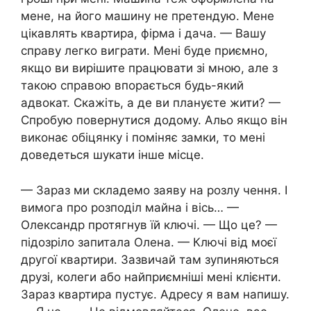
мене, на його машину не претендую. Мене
цікавлять квартира, фірма і дача. — Вашу
справу легко виграти. Мені буде приємно,
якщо ви вирішите працювати зі мною, але з
такою справою впорається будь-який
адвокат. Скажіть, а де ви плануєте жити? —
Спробую повернутися додому. Альо якщо він
виконає обіцянку і поміняє замки, то мені
доведеться шукати інше місце.
— Зараз ми складемо заяву на розлу чення. І
вимога про розподіл майна і вісь… —
Олександр протягнув їй ключі. — Що це? —
підозріло запитала Олена. — Ключі від моєї
другої квартири. Зазвичай там зупиняються
друзі, колеги або найприємніші мені клієнти.
Зараз квартира пустує. Адресу я вам напишу.