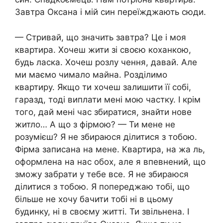
Завтра Оксана і мій син переїжджають сюди.
— Стривай, що значить завтра? Це і моя
квартира. Хочеш жити зі своєю коханкою,
будь ласка. Хочеш розлу чення, давай. Але
ми маємо чимало майна. Розділимо
квартиру. Якщо ти хочеш залишити її собі,
гаразд, тоді виплати мені мою частку. І крім
того, дай мені час збиратися, знайти нове
житло… А що з фірмою? — Ти мене не
розумієш? Я не збираюся ділитися з тобою.
Фірма записана на мене. Квартира, на жа ль,
оформлена на нас обох, але я впевнений, що
зможу забрати у тебе все. Я не збираюся
ділитися з тобою. Я попереджаю тобі, що
більше не хочу бачити тобі ні в цьому
будинку, ні в своєму житті. Ти звільнена. І