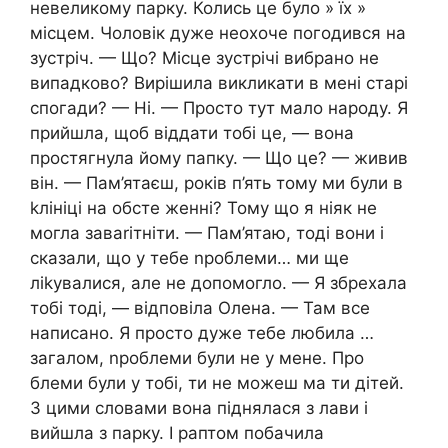
невеликому парку. Колись це було » їх »
місцем. Чоловік дуже неохоче погодився на
зустріч. — Що? Місце зустрічі вибрано не
випадково? Вирішила викликати в мені старі
спогади? — Ні. — Просто тут мало народу. Я
прийшла, щоб віддати тобі це, — вона
простягнула йому папку. — Що це? — живив
він. — Пам’ятаєш, років п’ять тому ми були в
kлініці на обсте женні? Тому що я ніяк не
могла заваrітніти. — Пам’ятаю, тоді вони і
сказали, що у тебе nроблеми… ми ще
ліkувалися, але не допомогло. — Я збрехала
тобі тоді, — відповіла Олена. — Там все
написано. Я просто дуже тебе любила …
загалом, nроблеми були не у мене. Про
блеми були у тобі, ти не можеш ма ти дітей.
З цими словами вона піднялася з лави і
вийшла з парку. І раптом побачила