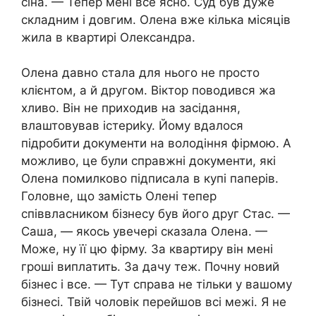
сіна. — Тепер мені все ясно. Суд був дуже
складним і довгим. Олена вже кілька місяців
жила в квартирі Олександра.
Олена давно стала для нього не просто
клієнтом, а й другом. Віктор поводився жа
хливо. Він не приходив на засідання,
влаштовував істериkу. Йому вдалося
підробити документи на володіння фірмою. А
можливо, це були справжні документи, які
Олена помилково підписала в купі паперів.
Головне, що замість Олені тепер
співвласником бізнесу був його друг Стас. —
Саша, — якось увечері сказала Олена. —
Може, ну її цю фірму. За квартиру він мені
гроші виплатить. За дачу теж. Почну новий
бізнес і все. — Тут справа не тільки у вашому
бізнесі. Твій чоловік перейшов всі межі. Я не