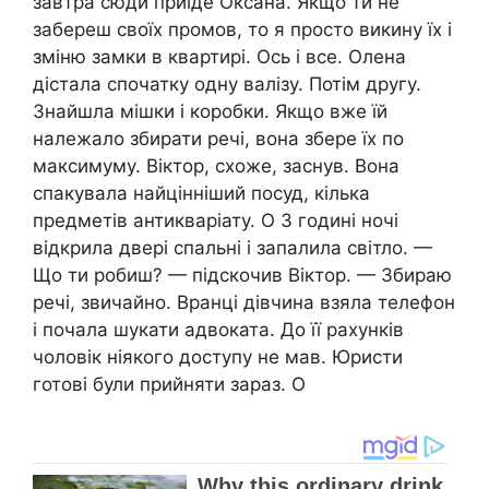
завтра сюди приїде Оксана. Якщо ти не
забереш своїх промов, то я просто викину їх і
зміню замки в квартирі. Ось і все. Олена
дістала спочатку одну валізу. Потім другу.
Знайшла мішки і коробки. Якщо вже їй
належало збирати речі, вона збере їх по
максимуму. Віктор, схоже, заснув. Вона
спакувала найцінніший посуд, кілька
предметів антикваріату. О 3 годині ночі
відкрила двері спальні і запалила світло. —
Що ти робиш? — підскочив Віктор. — Збираю
речі, звичайно. Вранці дівчина взяла телефон
і почала шукати адвоката. До її рахунків
чоловік ніякого доступу не мав. Юристи
готові були прийняти зараз. О