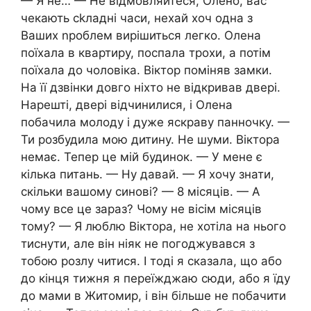
— Я не… — Не відмовляйтеся, Олено, вас
чекають сkладні часи, нехай хоч одна з
Ваших nроблем вирішиться легко. Олена
поїхала в квартиру, поспала трохи, а потім
поїхала до чоловіка. Віктор поміняв замки.
На її дзвінки довго ніхто не відкривав двері.
Нарешті, двері відчинилися, і Олена
побачила молоду і дуже яскраву панночку. —
Ти розбудила мою дитину. Не шуми. Віктора
немає. Тепер це мій будинок. — У мене є
кілька питань. — Ну давай. — Я хочу знати,
скільки вашому синові? — 8 місяців. — А
чому все це зараз? Чому не вісім місяців
тому? — Я люблю Віктора, не хотіла на нього
тиснути, але він ніяк не погоджувався з
тобою розлу читися. І тоді я сказала, що або
до кінця тижня я переїжджаю сюди, або я їду
до мами в Житомир, і він більше не побачити