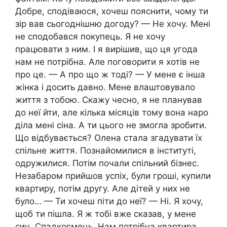
Добре, сподіваюся, хочеш пояснити, чому ти
зір вав сьогоднішню догоду? — Не хочу. Мені
не сподобався покупець. Я не хочу
працювати з ним. І я вирішив, що ця угода
нам не потрібна. Але поговорити я хотів не
про це. — А про що ж тоді? — У мене є інша
жінка і досить давно. Мене влаштовувало
життя з тобою. Скажу чесно, я не планував
до неї йти, але кілька місяців тому вона наро
діла мені сіна. А ти цього не змогла зробити.
Що відбувається? Олена стала згадувати їх
спільне життя. Познайомилися в інституті,
одружилися. Потім почали спільний бізнес.
Незабаром прийшов успіх, були гроші, купили
квартиру, потім другу. Але дітей у них не
було… — Ти хочеш піти до неї? — Ні. Я хочу,
щоб ти пішла. Я ж тобі вже сказав, у мене
син. Спадкоємець. Нам потрібна квартира.