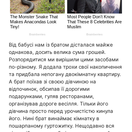
Від бабусі нам із братом дісталася майже
однакова, досить велика сума грошей.
Розпорядитися ми вирішили цими засобами
по-різному. Я додала трохи свої накопичення
та придбала непогану двокімнатну квартиру.
А брат поїхав зі своєю дівчиною на
відпочинок, обсипав її дорогими
подарунками, гуляв ресторанами,
організував дороге весілля. Тільки його
дівчина просто перед урочистістю кинула
його. Нині брат винаймає кімнатку в
пошарпаному гуртожитку. Нещодавно вся