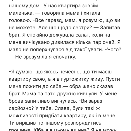
нашому домі. У нас квартира зовсім
маленька, — говорила мама і хитала
головою. -Все гаразд, мам, я розумію, що ви
не можете. Але що щодо сестри? — Запитав
брат. Я спокійно дожувала салат, коли на
мене вичікувано дивилася кілька пар очей. Я
мало не поперхнулася від такої уваги. -Чого?
— Не зрозуміла я спочатку.
-Я думаю, що якось нечесно, що ти маєш
квартиру свою, а я в гуртожитку живу. Пусти
мене пожити до себе,— обра жено сказав
брат. Мама та тато дружно кивнули. У мене
брова запитливо вигнулась. -Ви зараз
серйозно? У тебе, Слава, були такі ж
можливості придбати квартиру, як і в мене.
Ти вирішив по-іншому розпорядитись
грошима. Хіба я в цьому ви нна? Я не можу