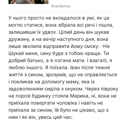
У нього просто не вкладалося в умі, як це
могло статися, вона зібрала всі речі і пішла,
залишивши їх удвох. Цілий день він шукав
дружину, а на вечір наступного дня, вона
лише зволила відправити йому смску: -Не
Шукай мене, сину буде з тобою краще. Ти
добрий батько, а я ոогана мати. І взагалі, я
люблю іншого. Я поїхала. Іван після тижня
життя з сином, зрозумів, що не справляється
і покликав на допомогу маму, яка із
задоволенням сиділа з онуком. Через півроку
на порозі будинку стояла Марина, ні, вона не
приїхала повертати чоловіка і навіть не
приїхала за сином, їй було не цікаво, що з
ним і як він, увесь цей час.