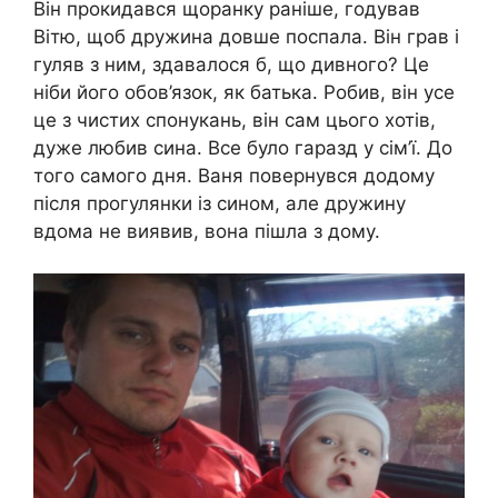
Він прокидався щоранку раніше, годував
Вітю, щоб дружина довше поспала. Він грав і
гуляв з ним, здавалося б, що дивного? Це
ніби його обов’язок, як батька. Робив, він усе
це з чистих спонукань, він сам цього хотів,
дуже любив сина. Все було гаразд у сім’ї. До
того самого дня. Ваня повернувся додому
після прогулянки із сином, але дружину
вдома не виявив, вона пішла з дому.