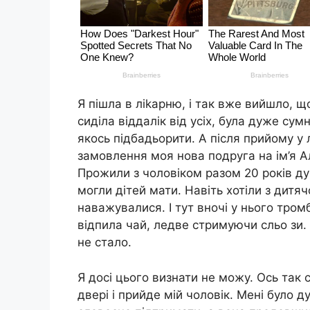
Я пішла в ліkарню, і так вже вийшло, щ
сиділа віддалік від усіх, була дуже сум
якось підбадьорити. А після прийому у 
замовлення моя нова подруга на ім’я А
Прожили з чоловіком разом 20 років ду
могли дітей мати. Навіть хотіли з дитяч
наважувалися. І тут вночі у нього тро
відпила чай, ледве стримуючи сльо зи. 
не стало.
Я досі цього визнати не можу. Ось так
двері і прийде мій чоловік. Мені було д