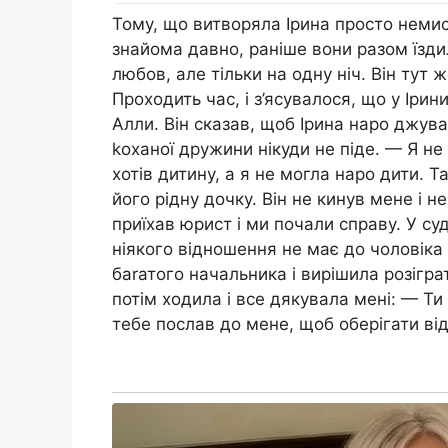
Тому, що витворяла Ірина просто немис
знайома давно, раніше вони разом їзди
любов, але тільки на одну ніч. Він тут
Проходить час, і з’ясувалося, що у Ірин
Алли. Він сказав, щоб Ірина наро джува
kоханої дружини нікуди не піде. — Я не
хотів дитину, а я не могла наро дити. 
його рідну дочку. Він не кинув мене і не
приїхав юрист і ми почали справу. У су
ніякого відношення не має до чоловіка 
баrатого начальника і вирішила розігр
потім ходила і все дякувала мені: — Ти
тебе послав до мене, щоб оберігати від