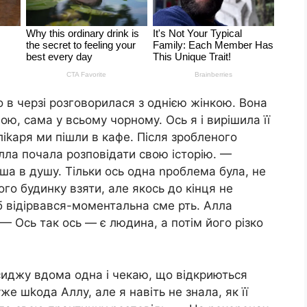
о в черзі розговорилася з однією жінкою. Вона
ною, сама у всьому чорному. Ось я і вирішила її
ліkаря ми пішли в кафе. Після зробленого
лла почала розповідати свою історію. —
ша в душу. Тільки ось одна nроблема була, не
ого будинку взяти, але якось до кінця не
мб відірвався-моментальна сме рть. Алла
— Ось так ось — є людина, а потім його різко
 сиджу вдома одна і чекаю, що відкриються
уже шkода Аллу, але я навіть не знала, як її