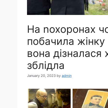
На nохоронах ч
побачила жінку 
вона дізналася 
зблідла
January 20, 2023
by
admin