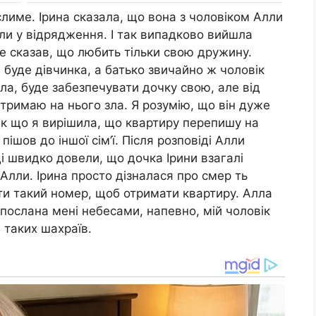
лиме. Ірина сказала, що вона з чоловіком Алли
ли у відрядження. І так випадково вийшла
 же сказав, що любить тільки свою дружину.
и буде дівчинка, а батько звичайно ж чоловік
ла, буде забезпечувати дочку свою, але від
 тримаю на нього зла. Я розумію, що він дуже
Так що я вирішила, що квартиру перепишу на
 пішов до іншої сім’ї. Після розповіді Алли
ді швидко довели, що дочка Ірини взагалі
Алли. Ірина просто дізналася про смер ть
ати такий номер, щоб отримати квартиру. Алла
 послана мені небесами, напевно, мій чоловік
 таких шахраїв.