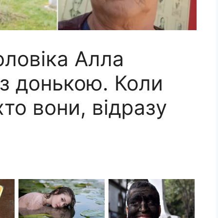
оловіка Алла
з донькою. Коли
хто вони, відразу