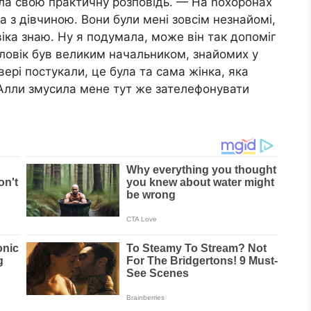
ла свою практичну розповідь. — На nохоронах
а з дівчиною. Вони були мені зовсім незнайомі,
овіка знаю. Ну я подумала, може він так допоміг
чоловік був великим начальником, знайомих у
вері постукали, це була та сама жінка, яка
 Алли змусила мене тут же зателефонувати