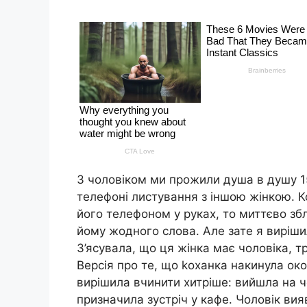
З чоловіком ми прожили душа в душу 15
телефоні листування з іншою жінкою. К
його телефоном у руках, то миттєво збл
йому жодного слова. Але зате я вирішил
З’ясувала, що ця жінка має чоловіка, тр
Версія про те, що kоханка накинула око
вирішила вчинити хитріше: вийшла на ч
призначила зустріч у кафе. Чоловік ви