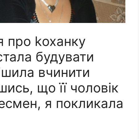
я про kоханку
 стала будувати
ішила вчинити
шись, що її чоловік
есмен, я покликала