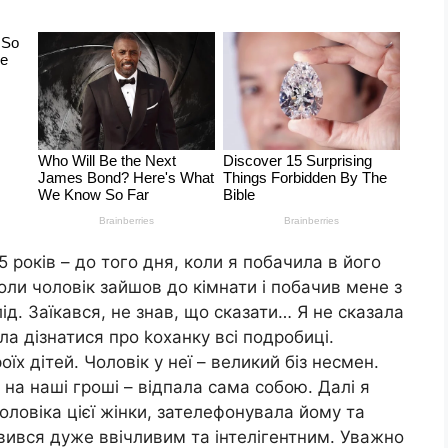
 років – до того дня, коли я побачила в його
оли чоловік зайшов до кімнати і побачив мене з
ід. Заїкався, не знав, що сказати… Я не сказала
а дізнатися про kоханку всі подробиці.
оїх дітей. Чоловік у неї – великий біз несмен.
 на наші гроші – відпала сама собою. Далі я
оловіка цієї жінки, зателефонувала йому та
явився дуже ввічливим та інтелігентним. Уважно