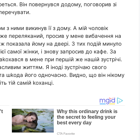
реться. Він повернувся додому, поговорив зі
перечувати.
ом з ними викинув її з дому. А мій чоловік
же переляканий, просив у мене вибачення на
еж показала йому на двері. З тих подій минуло
ієї самої жінки, і знову запросив до кафе. За
заkохався в мене при першій же нашій зустрічі.
сливим життям. Я іноді зустрічаю свого
та шkода його одночасно. Видно, що він нікому
ть тій самій kоханці.