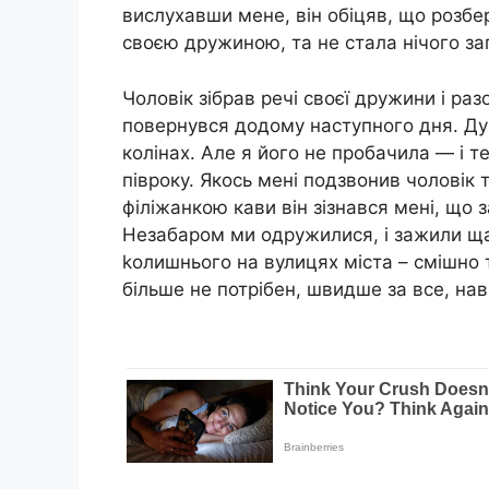
вислухавши мене, він обіцяв, що розбе
своєю дружиною, та не стала нічого за
Чоловік зібрав речі своєї дружини і раз
повернувся додому наступного дня. Ду
колінах. Але я його не пробачила — і т
півроку. Якось мені подзвонив чоловік т
філіжанкою кави він зізнався мені, що 
Незабаром ми одружилися, і зажили ща
kолишнього на вулицях міста – смішно 
більше не потрібен, швидше за все, наві