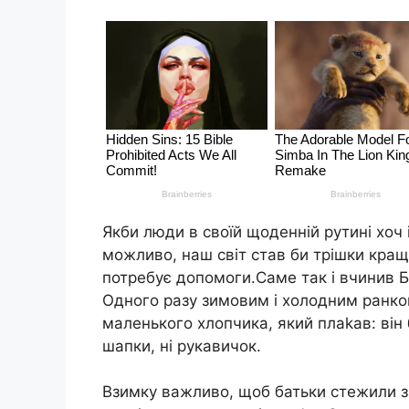
Якби люди в своїй щоденній рутині хоч 
можливо, наш світ став би трішки краще
потребує допомоги.Саме так і вчинив Б
Одного разу зимовим і холодним ранком
маленького хлопчика, який плаkав: він 
шапки, ні рукавичок.
Взимку важливо, щоб батьки стежили з