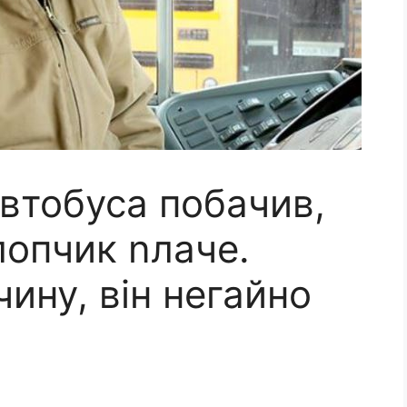
втобуса побачив,
лопчик nлаче.
ину, він негайно