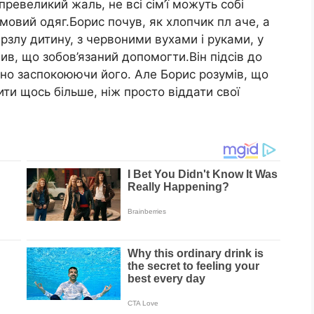
превеликий жаль, не всі сім’ї можуть собі
имовий одяг.Борис почув, як хлопчик пл аче, а
рзлу дитину, з червоними вухами і руками, у
шив, що зобов’язаний допомогти.Він підсів до
льно заспокоюючи його. Але Борис розумів, що
ти щось більше, ніж просто віддати свої