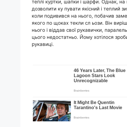
теплі куртки, шапки і шарфи. Однак, на 
дозволити ку пувати якісний і теплий з
коли подивився на нього, побачив заме
якого по щоках текли сл ьози. Він вирі
нього і віддав свої рукавички, парале
цього недостатньо. Йому хотілося зроби
рукавиці.