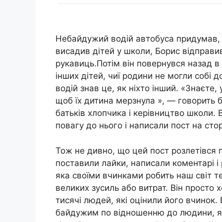
Небайдужий водій автобуса придумав, я
висадив дітей у школи, Борис відправив
рукавиць.Потім він повернувся назад в 
інших дітей, чиї родини не могли собі д
водій знав це, як ніхто інший. «Знаєте, 
щоб їх дитина мерзнула », — говорить 
батьків хлопчика і керівництво школи. 
повагу до нього і написали пост на сто
Тож не дивно, що цей пост розлетівся п
поставили лайки, написали коментарі 
яка своїми вчинками робить наш світ т
великих зусиль або витрат. Він просто 
тисячі людей, які оцінили його вчинок.
байдужим по відношенню до людини, як