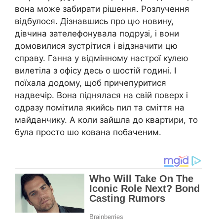
вона може забирати рішення. Розлучення
відбулося. Дізнавшись про цю новину,
дівчина зателефонувала подрузі, і вони
домовилися зустрітися і відзначити цю
справу. Ганна у відмінному настрої кулею
вилетіла з офісу десь о шостій годині. І
поїхала додому, щоб причепуритися
надвечір. Вона піднялася на свій поверх і
одразу помітила якийсь пил та сміття на
майданчику. А коли зайшла до квартири, то
була просто шо кована побаченим.