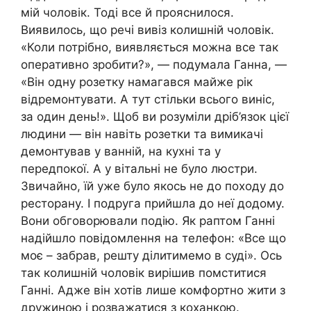
мій чоловік. Тоді все й прояснилося.
Виявилось, що речі вивіз колишній чоловік.
«Коли потрібно, виявляється можна все так
оперативно зробити?», — подумала Ганна, —
«Він одну розетку намагався майже рік
відремонтувати. А тут стільки всього виніс,
за один день!». Щоб ви розуміли дріб’язок цієї
людини — він навіть розетки та вимикачі
демонтував у ванній, на кухні та у
передпокої. А у вітальні не було люстри.
Звичайно, їй уже було якось не до походу до
ресторану. І подруга прийшла до неї додому.
Вони обговорювали подію. Як раптом Ганні
надійшло повідомлення на телефон: «Все що
моє – забрав, решту ділитимемо в суді». Ось
так колишній чоловік вирішив помститися
Ганні. Адже він хотів лише комфортно жити з
дружиною і розважатися з коханкою.